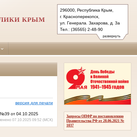
296000, Республика Крым,
г. Красноперекопск,
БЛИКИ КРЫМ
ул. Генерала. Захарова, д. 3а
Тел.: (36565) 2-48-90
krasnoperekopskiy.krm@sudrf.ru
развернуть
версия для печати
 №39 от 04.10.2025
Запросы ОПФР по постановлению
менено 07.10.2025 09:52 (МСК)
Правительства РФ от 28.06.2021 №
1037