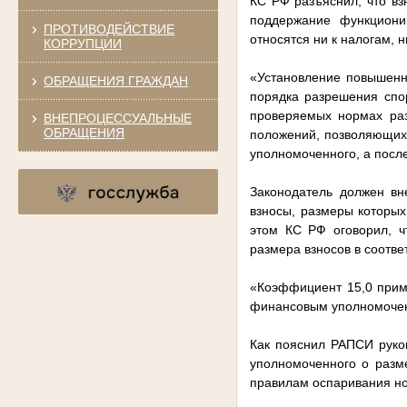
КС РФ разъяснил, что в
поддержание функциони
ПРОТИВОДЕЙСТВИЕ
относятся ни к налогам, н
КОРРУПЦИИ
«Установление повышенн
ОБРАЩЕНИЯ ГРАЖДАН
порядка разрешения спор
проверяемых нормах раз
ВНЕПРОЦЕССУАЛЬНЫЕ
ОБРАЩЕНИЯ
положений, позволяющих
уполномоченного, а после
Законодатель должен вн
взносы, размеры которы
этом КС РФ оговорил, ч
размера взносов в соотве
«Коэффициент 15,0 прим
финансовым уполномоченн
Как пояснил РАПСИ руко
уполномоченного о разм
правилам оспаривания но