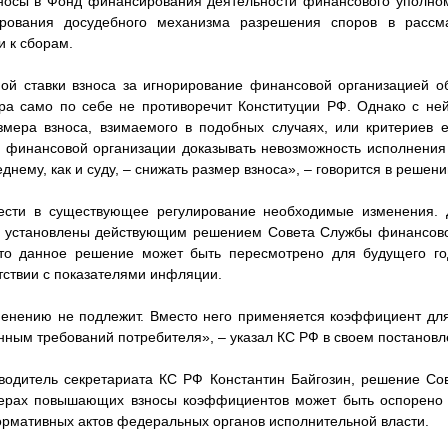
зносы в Фонд финансирования деятельности финансового уполно
рования досудебного механизма разрешения споров в расс
и к сборам.
ой ставки взноса за игнорирование финансовой организацией об
а само по себе не противоречит Конституции РФ. Однако с ней
мера взноса, взимаемого в подобных случаях, или критериев е
 финансовой организации доказывать невозможность исполнения
днему, как и суду, – снижать размер взноса», – говорится в решен
ести в существующее регулирование необходимые изменения.
х установлены действующим решением Совета Службы финансово
то данное решение может быть пересмотрено для будущего г
тствии с показателями инфляции.
енению не подлежит. Вместо него применяется коэффициент для
ым требований потребителя», – указал КС РФ в своем постановл
водитель секретариата КС РФ Константин Байгозин, решение Со
ерах повышающих взносы коэффициентов может быть оспорено
рмативных актов федеральных органов исполнительной власти.