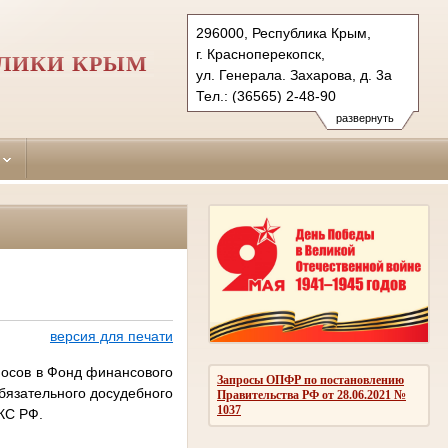
296000, Республика Крым,
г. Красноперекопск,
БЛИКИ КРЫМ
ул. Генерала. Захарова, д. 3а
Тел.: (36565) 2-48-90
krasnoperekopskiy.krm@sudrf.ru
развернуть
версия для печати
носов в Фонд финансового
Запросы ОПФР по постановлению
язательного досудебного
Правительства РФ от 28.06.2021 №
1037
КС РФ.