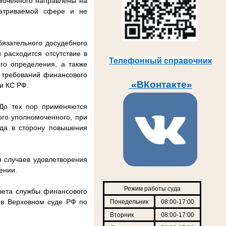
моченного направлены на
матриваемой сфере и не
язательного досудебного
 расходится отсутствие в
Телефонный справочник
го определения, а также
 требований финансового
«ВКонтакте»
ии КС РФ.
 До тех пор применяются
го уполномоченного, при
ода в сторону повышения
 случаев удовлетворения
ении.
Режим работы суда
вета службы финансового
 в Верховном суде РФ по
Понедельник
08:00-17:00
Вторник
08:00-17:00