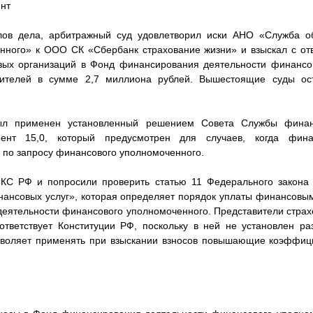
нт
лов дела, арбитражный суд удовлетворил иски АНО «Служба о
нного» к ООО СК «Сбербанк страхование жизни» и взыскал с отв
вых организаций в Фонд финансирования деятельности финансо
ителей в сумме 2,7 миллиона рублей. Вышестоящие суды ос
ыл применен установленный решением Совета Службы финан
нт 15,0, который предусмотрен для случаев, когда фина
 по запросу финансового уполномоченного.
 КС РФ и попросили проверить статью 11 Федерального закон
ансовых услуг», которая определяет порядок уплаты финансовы
еятельности финансового уполномоченного. Представители страх
ответствует Конституции РФ, поскольку в ней не установлен ра
озволяет применять при взыскании взносов повышающие коэффици