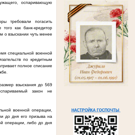
лужащего, оспаривающую
ры требовали погасить
 того как банк-кредитор
ом о взыскании чуть менее
ремя специальной военной
язательств по кредитным
атривает полное списание
жбе.
 размер взыскания до 569
оспариваемый закон не
льной военной операции,
НАСТРОЙКА ГОСПОЧТЫ
и до дня его призыва на
ой операции, либо до дня