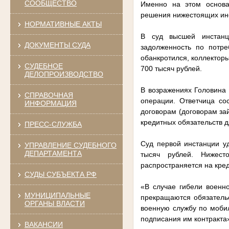
СООБЩЕСТВО
Именно на этом основа
решения нижестоящих инст
НОРМАТИВНЫЕ АКТЫ
В суд высшей инстанц
ДОКУМЕНТЫ СУДА
задолженность по потре
обанкротился, коллекторы
СУДЕБНОЕ
700 тысяч рублей.
ДЕЛОПРОИЗВОДСТВО
В возражениях Головина 
СПРАВОЧНАЯ
операции. Ответчица со
ИНФОРМАЦИЯ
договорам (договорам за
кредитных обязательств 
ПРЕСС-СЛУЖБА
Суд первой инстанции уд
УПРАВЛЕНИЕ СУДЕБНОГО
ДЕПАРТАМЕНТА
тысяч рублей. Нижест
распространяется на кре
СУДЫ СУБЪЕКТА РФ
«В случае гибели военн
МУНИЦИПАЛЬНЫЕ
прекращаются обязатель
ОРГАНЫ ВЛАСТИ
военную службу по мобил
подписания им контракта
ВАКАНСИИ