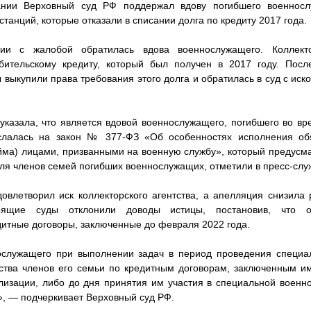
нии Верховный суд РФ поддержал вдову погибшего военнос
анций, которые отказали в списании долга по кредиту 2017 года.
ии с жалобой обратилась вдова военнослужащего. Коллекто
бительскому кредиту, который был получен в 2017 году. После
 выкупили права требования этого долга и обратилась в суд с иск
указала, что является вдовой военнослужащего, погибшего во в
слалась на закон № 377-ФЗ «Об особенностях исполнения об
йма) лицами, призванными на военную службу», который предусм
для членов семей погибших военнослужащих, отметили в пресс-слу
овлетворил иск коллекторского агентства, а апелляция снизила
оящие суды отклонили доводы истицы, постановив, что 
дитные договоры, заключенные до февраля 2022 года.
ослужащего при выполнении задач в период проведения специа
ства членов его семьи по кредитным договорам, заключенным им
изации, либо до дня принятия им участия в специальной военн
», — подчеркивает Верховный суд РФ.