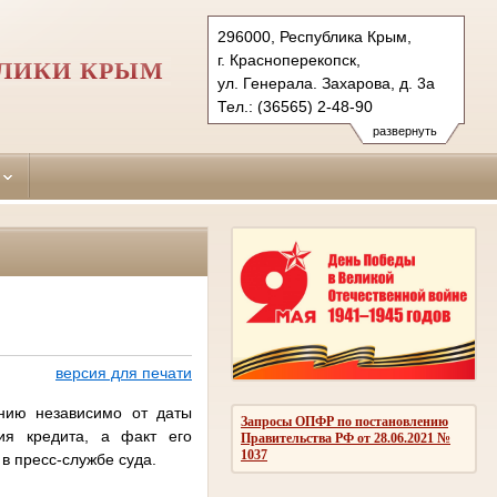
296000, Республика Крым,
г. Красноперекопск,
БЛИКИ КРЫМ
ул. Генерала. Захарова, д. 3а
Тел.: (36565) 2-48-90
krasnoperekopskiy.krm@sudrf.ru
развернуть
версия для печати
нию независимо от даты
Запросы ОПФР по постановлению
ия кредита, а факт его
Правительства РФ от 28.06.2021 №
1037
в пресс-службе суда.