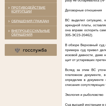
разу не оспаривалось (Nº
ПРОТИВОДЕЙСТВИЕ
Договорные отношения
КОРРУПЦИИ
ВС выделил ситуацию, к
ОБРАЩЕНИЯ ГРАЖДАН
арендной платы, оставля
она вправе оспорить сам
ВНЕПРОЦЕССУАЛЬНЫЕ
ОБРАЩЕНИЯ
305-ЭС23-20462).
В обзоре Верховный суд 
примера суд привел дело
исковой давности, даже 
щит от устаревших прете
Вслед за этим ВС уточ
платежном документе, в
определив в документе 
списания сопутствующих 
Экология и рыболовство
Суд высшей инстанции в 