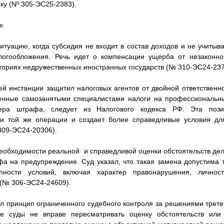
ку (Nº 305-ЭС25-2383).
х
итуацию, когда субсидия не входит в состав доходов и не учитыва
огообложения. Речь идет о компенсации ущерба от незаконно
иториях недружественных иностранных государств (№ 310-ЭС24-237
ей инстанции защитил налоговых агентов от двойной ответственн
енные самозанятыми специалистами налоги на профессиональн
ера штрафа, следует из Налогового кодекса РФ. Эта пози
и той же операции и создает более справедливые условия для
309-ЭС24-20306).
необходимости реальной и справедливой оценки обстоятельств де
а на предупреждение. Суд указал, что такая замена допустима 
пности условий, включая характер правонарушения, личнос
(№ 306-ЭС24-24609).
л принцип ограниченного судебного контроля за решениями третей
ые суды не вправе пересматривать оценку обстоятельств или