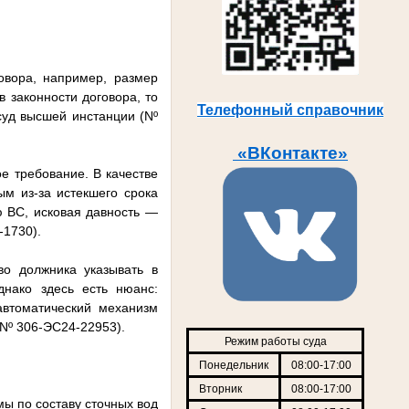
овора, например, размер
 законности договора, то
Телефонный справочник
суд высшей инстанции (Nº
«ВКонтакте»
е требование. В качестве
ым из-за истекшего срока
ю ВС, исковая давность —
-1730).
о должника указывать в
днако здесь есть нюанс:
автоматический механизм
Nº 306-ЭС24-22953).
Режим работы суда
Понедельник
08:00-17:00
Вторник
08:00-17:00
ы по составу сточных вод