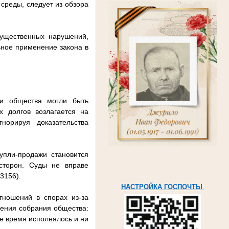
 среды, следует из обзора
существенных нарушений,
ное применение закона в
ги общества могли быть
х долгов возлагается на
норируя доказательства
упли-продажи становится
 сторон. Суды не вправе
3156).
НАСТРОЙКА ГОСПОЧТЫ
тношений в спорах из-за
шения собрания общества:
ое время исполнялось и ни