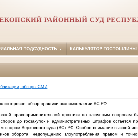
ЕКОПСКИЙ РАЙОННЫЙ СУД РЕСПУ
РИАЛЬНАЯ ПОДСУДНОСТЬ
КАЛЬКУЛЯТОР ГОСПОШЛИНЫ
убликации, обзоры СМИ
нс интересов: обзор практики экономколлегии ВC РФ
зной правоприменительной практики по ключевым вопросам би
 споров до госзакупок и административных штрафов остается п
им спорам Верховного суда (ВС) РФ. Особое внимание высшей ин
тников оборота, недопущению злоупотребления правом и точн