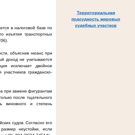
Территориальная
подсудность мировых
судебных участков
ется в налоговой базе по
го изъятия транспортных
06).
ости, объяснив нюанс при
ый доход не учитываются
ция исключает двойное
 участников гражданско-
ла при замене фигурантам
только после тщательного
ть виновного и степень
ских судов. Согласно его
 размер неустойки, если