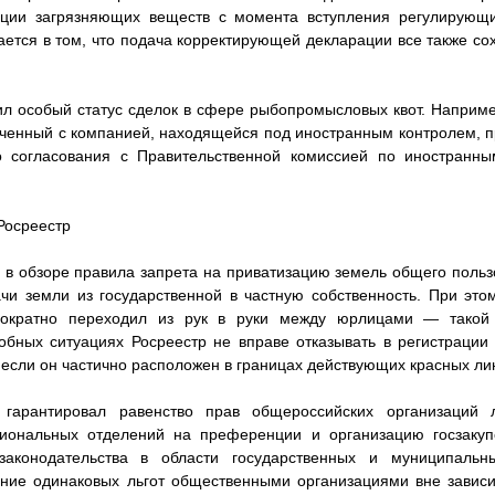
ции загрязняющих веществ с момента вступления регулирующи
ется в том, что подача корректирующей декларации все также сох
ил особый статус сделок в сфере рыбопромысловых квот. Наприме
юченный с компанией, находящейся под иностранным контролем, 
го согласования с Правительственной комиссией по иностранны
Росреестр
 в обзоре правила запрета на приватизацию земель общего польз
чи земли из государственной в частную собственность. При это
нократно переходил из рук в руки между юрлицами — такой
обных ситуациях Росреестр не вправе отказывать в регистраци
 если он частично расположен в границах действующих красных ли
гарантировал равенство прав общероссийских организаций
иональных отделений на преференции и организацию госзаку
аконодательства в области государственных и муниципальн
ение одинаковых льгот общественными организациями вне зависи