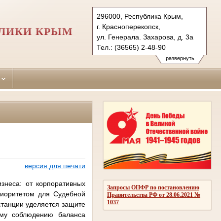
296000, Республика Крым,
г. Красноперекопск,
БЛИКИ КРЫМ
ул. Генерала. Захарова, д. 3а
Тел.: (36565) 2-48-90
krasnoperekopskiy.krm@sudrf.ru
развернуть
версия для печати
знеса: от корпоративных
Запросы ОПФР по постановлению
риоритетом для Судебной
Правительства РФ от 28.06.2021 №
1037
станции уделяется защите
ому соблюдению баланса