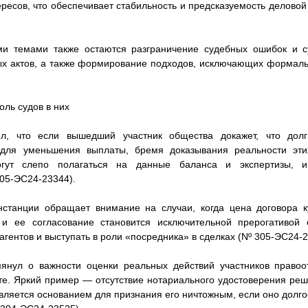
ресов, что обеспечивает стабильность и предсказуемость деловой
ми темами также остаются разграничение судебных ошибок и 
ых актов, а также формирование подходов, исключающих формаль
оль судов в них
л, что если вышедший участник общества докажет, что дол
для уменьшения выплаты, бремя доказывания реальности эти
ут слепо полагаться на данные баланса и экспертизы, иг
05-ЭС24-23344).
станции обращает внимание на случаи, когда цена договора к
и ее согласование становится исключительной прерогативой
агентов и выступать в роли «посредника» в сделках (Nº 305-ЭС24-2
янул о важности оценки реальных действий участников правоо
е. Яркий пример — отсутствие нотариального удостоверения ре
 является основанием для признания его ничтожным, если оно долг