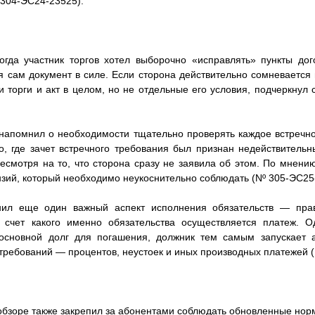
 304-ЭС24-23525).
огда участник торгов хотел выборочно «исправлять» пункты дог
я сам документ в силе. Если сторона действительно сомневается в
и торги и акт в целом, но не отдельные его условия, подчеркнул 
напомнил о необходимости тщательно проверять каждое встречно
, где зачет встречного требования был признан недействительн
несмотря на то, что сторона сразу не заявила об этом. По мнени
нзий, который необходимо неукоснительно соблюдать (Nº 305-ЭС25
нил еще один важный аспект исполнения обязательств — прав
 счет какого именно обязательства осуществляется платеж. О
основной долг для погашения, должник тем самым запускает 
требований — процентов, неустоек и иных производных платежей (
обзоре также закрепил за абонентами соблюдать обновленные норм