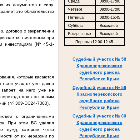
Среда
08:00-17:00
х их документов в силу.
Четверг
08:00-17:00
раняет это обязательство
Пятница
08:00-15:45
Суббота
Выходной
р, договор о закреплении
Воскресенье
Выходной
признается ничтожным при
Перерыв 12:00-12:45
м инвестициям (Nº 45-1-
Судебный участок № 58
Красноперекопского
судебного района
ования, которые касаются
Республики Крым
м если участок уже давно
Судебный участок № 59
 запрет на него уже не
Красноперекопского
и перехода прав по новым
судебного района
ний (Nº 309-ЭС24-7383).
Республики Крым
Судебный участок № 60
 людей с ограниченными
Красноперекопского
пок. При этом ВС уделил
судебного района
ых нужд, которым четко
Республики Крым
мости от их иерархии по