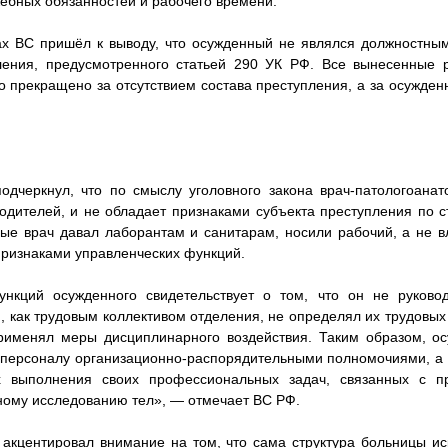
жебных обязанностей и рабочего времени.
ах ВС пришёл к выводу, что осужденный не являлся должностны
ления, предусмотренного статьей 290 УК РФ. Все вынесенные
о прекращено за отсутствием состава преступления, а за осужде
дчеркнул, что по смыслу уголовного закона врач-патологоанат
водителей, и не обладает признаками субъекта преступления по ст
рые врач давал лаборантам и санитарам, носили рабочий, а не 
признаками управленческих функций.
ункций осужденного свидетельствует о том, что он не руков
 как трудовым коллективом отделения, не определял их трудовы
применял меры дисциплинарного воздействия. Таким образом, о
 персоналу организационно-распорядительными полномочиями, а 
х выполнения своих профессиональных задач, связанных с п
ому исследованию тел», — отмечает ВС РФ.
акцентировал внимание на том, что сама структура больницы и