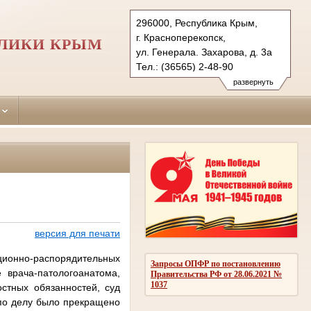
296000, Республика Крым,
г. Красноперекопск,
БЛИКИ КРЫМ
ул. Генерала. Захарова, д. 3а
Тел.: (36565) 2-48-90
krasnoperekopskiy.krm@sudrf.ru
развернуть
версия для печати
ционно-распорядительных
Запросы ОПФР по постановлению
 врача-патологоанатома,
Правительства РФ от 28.06.2021 №
1037
стных обязанностей, суд
 по делу было прекращено