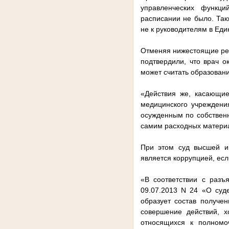
управленческих функци
расписании не было. Так
не к руководителям в Ед
Отменяя нижестоящие реш
подтвердили, что врач о
может считать образован
«Действия же, касающие
медицинского учреждени
осужденным по собственн
самим расходных материа
При этом суд высшей ин
является коррупцией, ес
«В соответствии с разъ
09.07.2013 N 24 «О суд
образует состав получен
совершение действий, х
относящихся к полномоч