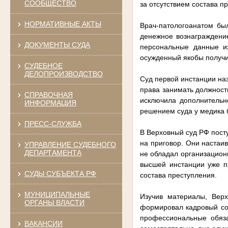
СООБЩЕСТВО
за отсутствием состава п
НОРМАТИВНЫЕ АКТЫ
Врач-патологоанатом был
денежное вознаграждени
ДОКУМЕНТЫ СУДА
персональные данные их
осужденный якобы получи
СУДЕБНОЕ
ДЕЛОПРОИЗВОДСТВО
Суд первой инстанции на
права занимать должност
СПРАВОЧНАЯ
исключила дополнительн
ИНФОРМАЦИЯ
решением суда у медика 
ПРЕСС-СЛУЖБА
В Верховный суд РФ пост
на приговор. Они настаи
УПРАВЛЕНИЕ СУДЕБНОГО
ДЕПАРТАМЕНТА
не обладал организацион
высшей инстанции уже пр
СУДЫ СУБЪЕКТА РФ
состава преступления.
МУНИЦИПАЛЬНЫЕ
Изучив материалы, Верх
ОРГАНЫ ВЛАСТИ
формировал кадровый со
профессиональные обяза
ВАКАНСИИ