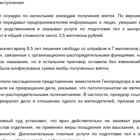
реступления.
 осужден по нескольким эпизодам получения взяток. По версии
е передавал предпринимателям информацию о лицах, умерших в
 родственников и оказывал услуги по подготовке тел к захор
л в общей сложности около 3,5 миллиона рублей.
значил врачу 8,5 лет лишения свободы со штрафом в 7 миллионов р
и, связанные с организационно-распорядительными функциями, на
ое наказание, но в остальном приговор оставила без изменений
была конфискована сумма якобы полученных взяток.
упило кассационное представление заместителя Генпрокурора и ж
вали на прекращении дела, указывая, что патологоанатом не явл
но-распорядительными полномочиями. В частности, прокурор ссыла
екратил дело в отношении одного из взяткодателей, признав от
овный суд установил, что врач действительно не занимал ру
став отделения, не применял меры поощрения или взыскания, а
нности. Дополнительные платные услуги по подготовке тел к 