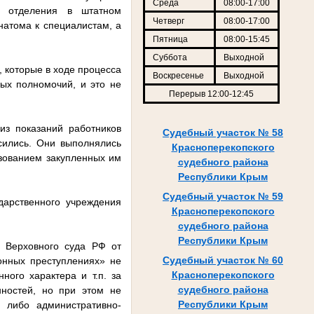
Среда
08:00-17:00
го отделения в штатном
Четверг
08:00-17:00
натома к специалистам, а
Пятница
08:00-15:45
Суббота
Выходной
 которые в ходе процесса
Воскресенье
Выходной
ных полномочий, и это не
Перерыв 12:00-12:45
из показаний работников
Судебный участок № 58
сились. Они выполнялись
Красноперекопского
ьзованием закупленных им
судебного района
Республики Крым
Судебный участок № 59
дарственного учреждения
Красноперекопского
судебного района
Республики Крым
а Верховного суда РФ от
Судебный участок № 60
онных преступлениях» не
Красноперекопского
ного характера и т.п. за
судебного района
нностей, но при этом не
Республики Крым
м либо административно-