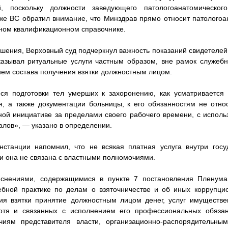
й, поскольку должности заведующего патологоанатомическо
же ВС обратил внимание, что Минздрав прямо относит патологоа
ином квалификационном справочнике.
ения, Верховный суд подчеркнул важность показаний свидетелей,
казывал ритуальные услуги частным образом, вне рамок служеб
ием состава получения взятки должностным лицом.
ся подготовки тел умерших к захоронению, как усматривается 
я, а также документации больницы, к его обязанностям не отно
ой инициативе за пределами своего рабочего времени, с испол
лов», — указано в определении.
станции напомнил, что не всякая платная услуга внутри госу
ли она не связана с властными полномочиями.
яснениями, содержащимися в пункте 7 постановления Пленум
ебной практике по делам о взяточничестве и об иных коррупци
ия взятки принятие должностным лицом денег, услуг имуществен
отя и связанных с исполнением его профессиональных обяза
иям представителя власти, организационно-распорядительны