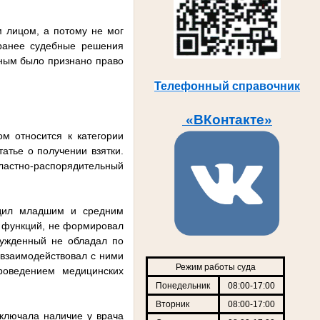
м лицом, а потому не мог
 ранее судебные решения
нным было признано право
Телефонный справочник
«ВКонтакте»
ом относится к категории
атье о получении взятки.
властно-распорядительный
одил младшим и средним
х функций, не формировал
сужденный не обладал по
взаимодействовал с ними
Режим работы суда
роведением медицинских
Понедельник
08:00-17:00
Вторник
08:00-17:00
сключала наличие у врача