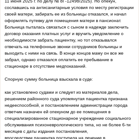
11 июня 2025 г. по делу № 8Г-12498/2025). Но опекун,
сославшись на антисанитарные условия по месту регистрации
своей матери, забирать ее из больницы отказался, и начал
оформлять путевку для помещения матери в пансионат.
Больница пыталась связаться с сыном в надежде заключить
договор оказания платных услуг и вручить уведомление о
необходимости забрать пациентку, но тот отказывался
отвечать на телефонные звонки сотрудников больницы и
выходить с ними на связь. В конце концов маму он все же
забрал, однако отказался оплатить ее пребывание в
стационаре в отсутствие медпоказаний.
Спорную сумму больница взыскала в суде:
как установлено судами и следует из материалов дела,
решением районного суда упомянутая пациентка признана
недееспособной, и постановлением администрации города
ответчик назначен ей опекуном до ее помещения в
специализированное стационарное учреждение социального
обслуживания психоневрологического типа, но не более 6-ти
месяцев с даты издания постановления,
впоследствии пациентка поступила на лечение в