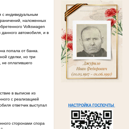
я с индивидуальным
граничений, наложенных
обретенного Volkswagen
 данного автомобиля, и в
на попала от банка.
ной сделки, но три
, не оплатившего
ствие в выписке из
нного с реализацией
обиля ответчик выступал
НАСТРОЙКА ГОСПОЧТЫ
нного сторонами спора