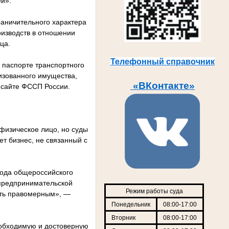
ей».
граничительного характера
оизводств в отношении
ца.
Телефонный справочник
в паспорте транспортного
изованного имущества,
«ВКонтакте»
 сайте ФССП России.
физическое лицо, но суды
ет бизнес, не связанный с
кода общероссийского
 предпринимательской
Режим работы суда
ать правомерным», —
Понедельник
08:00-17:00
Вторник
08:00-17:00
еобходимую и достоверную