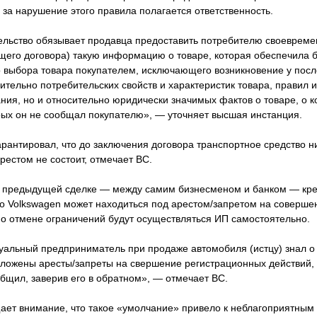
 за нарушение этого правила полагается ответственность.
льство обязывает продавца предоставить потребителю своевремен
щего договора) такую информацию о товаре, которая обеспечила 
о выбора товара покупателем, исключающего возникновение у посл
ительно потребительских свойств и характеристик товара, правил и
ия, но и относительно юридически значимых фактов о товаре, о к
орых он не сообщал покупателю», — уточняет высшая инстанция.
рантировал, что до заключения договора транспортное средство н
арестом не состоит, отмечает ВС.
о предыдущей сделке — между самим бизнесменом и банком — кре
то Volkswagen может находиться под арестом/запретом на соверш
по отмене ограничений будут осуществляться ИП самостоятельно.
альный предприниматель при продаже автомобиля (истцу) знал о т
аложены аресты/запреты на свершение регистрационных действий,
бщил, заверив его в обратном», — отмечает ВС.
ет внимание, что такое «умолчание» привело к неблагоприятным