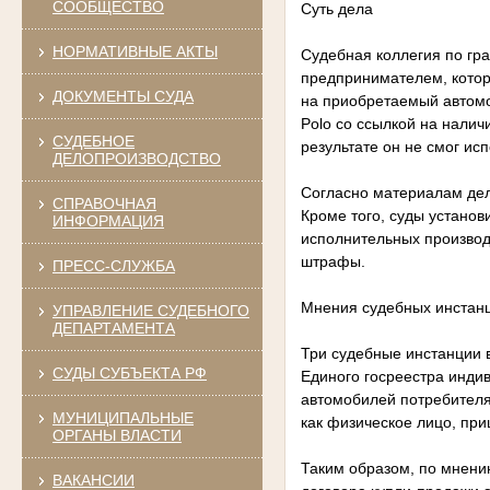
СООБЩЕСТВО
Суть дела
НОРМАТИВНЫЕ АКТЫ
Судебная коллегия по гр
предпринимателем, котор
ДОКУМЕНТЫ СУДА
на приобретаемый автомо
Polo со ссылкой на налич
СУДЕБНОЕ
результате он не смог ис
ДЕЛОПРОИЗВОДСТВО
Согласно материалам дел
СПРАВОЧНАЯ
Кроме того, суды установ
ИНФОРМАЦИЯ
исполнительных производ
штрафы.
ПРЕСС-СЛУЖБА
Мнения судебных инстан
УПРАВЛЕНИЕ СУДЕБНОГО
ДЕПАРТАМЕНТА
Три судебные инстанции в
СУДЫ СУБЪЕКТА РФ
Единого госреестра инди
автомобилей потребителя
МУНИЦИПАЛЬНЫЕ
как физическое лицо, при
ОРГАНЫ ВЛАСТИ
Таким образом, по мнени
ВАКАНСИИ