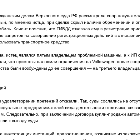
ажданским делам Верховного суда РФ рассмотрела спор покупател
ый, по мнению истца, при сделке скрыл наличие обременений и о
биль. Клиент пояснил, что ГИБДД отказала ему в регистрации при
ие запретов на совершение регистрационных действий в отношении
пользовать транспортное средство.
а, истец являлся пятым владельцем проблемной машины, а к ИП о
или, что приставы наложили ограничения на Volkswagen после спор
ства были возбуждены до ее совершения — на третьего владельца
ций
 удовлетворении претензий отказали. Так, суды сослались на отсут
видуальных предпринимателей вида деятельности ответчика, связа
м. Следовательно, при заключении договора купли-продажи автом
шли к выводу суды.
ю нижестоящих инстанций, правоотношения, возникшие из заключе