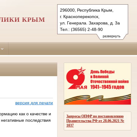
296000, Республика Крым,
г. Красноперекопск,
БЛИКИ КРЫМ
ул. Генерала. Захарова, д. 3а
Тел.: (36565) 2-48-90
krasnoperekopskiy.krm@sudrf.ru
развернуть
версия для печати
рмацию как о качестве и
Запросы ОПФР по постановлению
 негативные последствия
Правительства РФ от 28.06.2021 №
1037