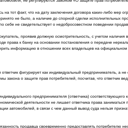
автомобиля, не регулируются Законом «О защите прав потребител
сь на тот факт, что на дату заключения договора каких-либо мер о
принято не было, а наличие до спорной сделки исполнительных пр
по себе не свидетельствует о недобросовестном поведении продав
покупатель, проявив должную осмотрительность, с учетом наличия 
ходе права к банку на основании постановления о передаче нереал
ерить информацию в отношении всех владельцев на официальном
и ответчик фигурирует как индивидуальный предприниматель, а не 
ы закона о защите прав потребителей, посчитав, что ответчик вед
 индивидуального предпринимателя (ответчика) соответствующего 
ономической деятельности не лишает ответчика права заниматься
ации автомобилей, в связи с чем данный вывод суда нельзя призн
бязанность продавца своевременно предоставлять потребителю н