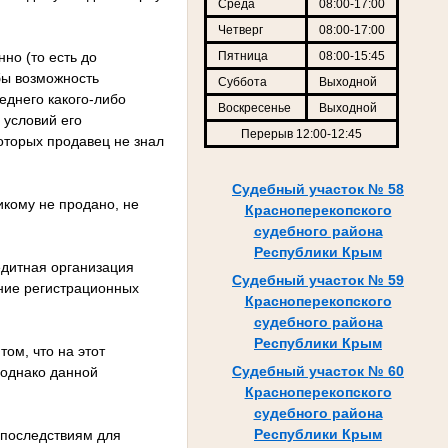
Среда
08:00-17:00
Четверг
08:00-17:00
но (то есть до
Пятница
08:00-15:45
бы возможность
Суббота
Выходной
еднего какого-либо
Воскресенье
Выходной
 условий его
Перерыв 12:00-12:45
оторых продавец не знал
Судебный участок № 58
икому не продано, не
Красноперекопского
судебного района
Республики Крым
дитная организация
Судебный участок № 59
ение регистрационных
Красноперекопского
судебного района
Республики Крым
ом, что на этот
Судебный участок № 60
 однако данной
Красноперекопского
судебного района
Республики Крым
 последствиям для