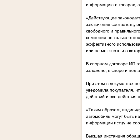
информацию о товарах, а
«Действующее законодате
заключения соответствую
свободного и правильног
сомнения не только относ
эффективного использован
или не мог знать и о кот
В спорном договоре ИП га
заложено, в споре и под 
При этом в документах п
уведомила покупателя, ч
действий и все действия 
«Таким образом, индивиду
автомобиль могут быть н
информации истцу не соо
Высшая инстанция обраща