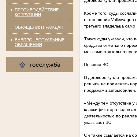
договора купли-продажи 
ПРОТИВОДЕЙСТВИЕ
Кроме того, суды сослали
КОРРУПЦИИ
в отношении Volkswagen 
третьего владельца само 
ОБРАЩЕНИЯ ГРАЖДАН
Также суды указали, что 
ВНЕПРОЦЕССУАЛЬНЫЕ
ОБРАЩЕНИЯ
средства отметки о пере
мог самостоятельно пров
Позиция ВС
В договоре купли-продаж
решили не применять норм
продажами автомобилей.
«Между тем отсутствие у
классификатора видов эк
деятельностью по реализ
указывает ВС.
Он также ссылается на о