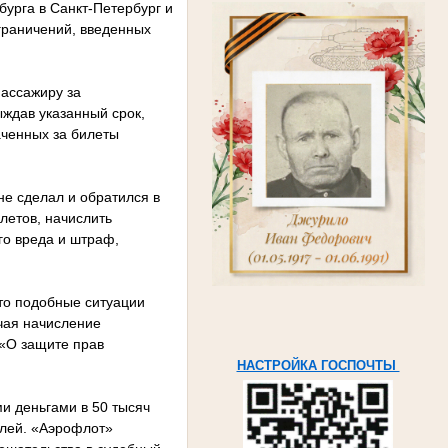
бурга в Санкт-Петербург и
ограничений, введенных
пассажиру за
ждав указанный срок,
аченных за билеты
не сделал и обратился в
летов, начислить
го вреда и штраф,
то подобные ситуации
чая начисление
 «О защите прав
НАСТРОЙКА ГОСПОЧТЫ
ми деньгами в 50 тысяч
блей. «Аэрофлот»