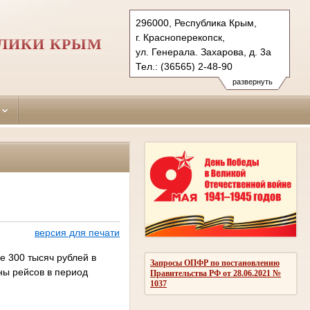
296000, Республика Крым,
г. Красноперекопск,
БЛИКИ КРЫМ
ул. Генерала. Захарова, д. 3а
Тел.: (36565) 2-48-90
krasnoperekopskiy.krm@sudrf.ru
развернуть
версия для печати
е 300 тысяч рублей в
Запросы ОПФР по постановлению
ны рейсов в период
Правительства РФ от 28.06.2021 №
1037