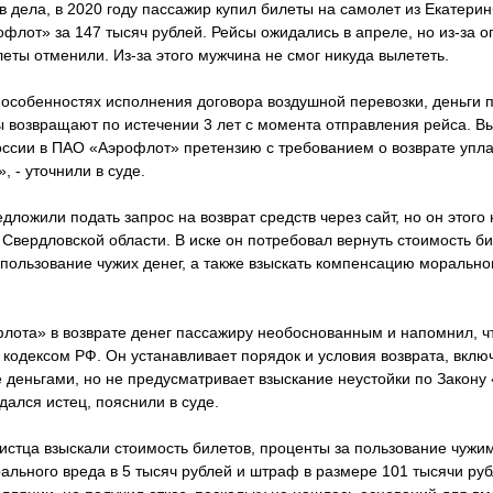
в дела, в 2020 году пассажир купил билеты на самолет из Екатерин
флот» за 147 тысяч рублей. Рейсы ожидались в апреле, но из-за 
леты отменили. Из-за этого мужчина не смог никуда вылететь.
особенностях исполнения договора воздушной перевозки, деньги 
 возвращают по истечении 3 лет с момента отправления рейса. Вы
оссии в ПАО «Аэрофлот» претензию с требованием о возврате упл
, - уточнили в суде.
дложили подать запрос на возврат средств через сайт, но он этого 
Свердловской области. В иске он потребовал вернуть стоимость би
спользование чужих денег, а также взыскать компенсацию морально
флота» в возврате денег пассажиру необоснованным и напомнил, ч
кодексом РФ. Он устанавливает порядок и условия возврата, вклю
 деньгами, но не предусматривает взыскание неустойки по Закону
дался истец, пояснили в суде.
истца взыскали стоимость билетов, проценты за пользование чужи
ального вреда в 5 тысяч рублей и штраф в размере 101 тысячи ру