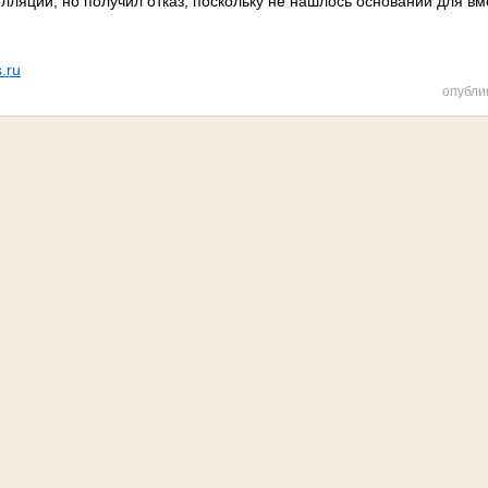
лляции, но получил отказ, поскольку не нашлось оснований для в
s.ru
опубли