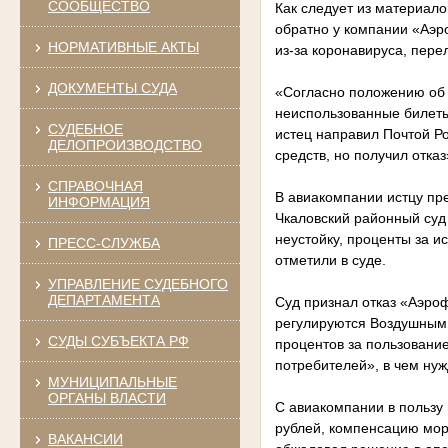
СООБЩЕСТВО
Как следует из материало
обратно у компании «Аэро
НОРМАТИВНЫЕ АКТЫ
из-за коронавируса, пере
ДОКУМЕНТЫ СУДА
«Согласно положению об 
неиспользованные билеты
СУДЕБНОЕ
истец направил Почтой Р
ДЕЛОПРОИЗВОДСТВО
средств, но получил отказ»
СПРАВОЧНАЯ
В авиакомпании истцу пре
ИНФОРМАЦИЯ
Чкаловский районный суд 
неустойку, проценты за и
ПРЕСС-СЛУЖБА
отметили в суде.
УПРАВЛЕНИЕ СУДЕБНОГО
ДЕПАРТАМЕНТА
Суд признал отказ «Аэро
регулируются Воздушным 
СУДЫ СУБЪЕКТА РФ
процентов за пользование
потребителей», в чем нуж
МУНИЦИПАЛЬНЫЕ
ОРГАНЫ ВЛАСТИ
С авиакомпании в пользу 
рублей, компенсацию мор
ВАКАНСИИ