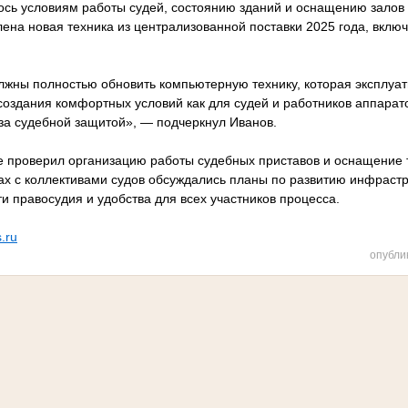
сь условиям работы судей, состоянию зданий и оснащению залов 
ена новая техника из централизованной поставки 2025 года, вклю
лжны полностью обновить компьютерную технику, которая эксплуат
создания комфортных условий как для судей и работников аппарато
а судебной защитой», — подчеркнул Иванов.
е проверил организацию работы судебных приставов и оснащение 
чах с коллективами судов обсуждались планы по развитию инфраст
 правосудия и удобства для всех участников процесса.
s.ru
опубли