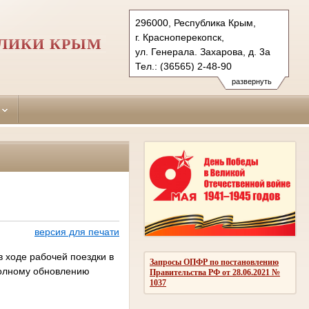
296000, Республика Крым,
г. Красноперекопск,
БЛИКИ КРЫМ
ул. Генерала. Захарова, д. 3а
Тел.: (36565) 2-48-90
krasnoperekopskiy.krm@sudrf.ru
развернуть
версия для печати
 ходе рабочей поездки в
Запросы ОПФР по постановлению
полному обновлению
Правительства РФ от 28.06.2021 №
1037