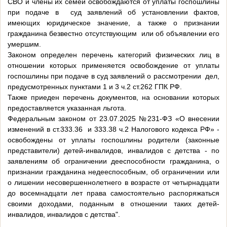
СВО и члены их семей освобождаются от уплаты госпошлины
при подаче в суд заявлений об установлении фактов,
имеющих юридическое значение, а также о признании
гражданина безвестно отсутствующим или об объявлении его
умершим.
Законом определен перечень категорий физических лиц в
отношении которых применяется освобождение от уплаты
госпошлины при подаче в суд заявлений о рассмотрении дел,
предусмотренных пунктами 1 и 3 ч.2 ст.262 ГПК РФ.
Также приеден перечень документов, на основании которых
предоставляется указанная льгота.
Федеральным законом от 23.07.2025 №231-ФЗ «О внесении
изменений в ст.333.36 и 333.38 ч.2 Налогового кодекса РФ» -
освобождены от уплаты госпошлины родители (законные
представители) детей-инвалидов, инвалидов с детства - по
заявлениям об ограничении дееспособности гражданина, о
признании гражданина недееспособным, об ограничении или
о лишении несовершеннолетнего в возрасте от четырнадцати
до восемнадцати лет права самостоятельно распоряжаться
своими доходами, поданным в отношении таких детей-
инвалидов, инвалидов с детства".