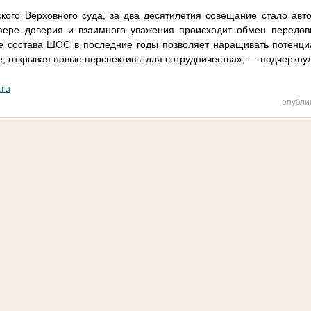
кого Верховного суда, за два десятилетия совещание стало ав
фере доверия и взаимного уважения происходит обмен передо
е состава ШОС в последние годы позволяет наращивать потенциа
е, открывая новые перспективы для сотрудничества», — подчеркнул
.ru
опубли