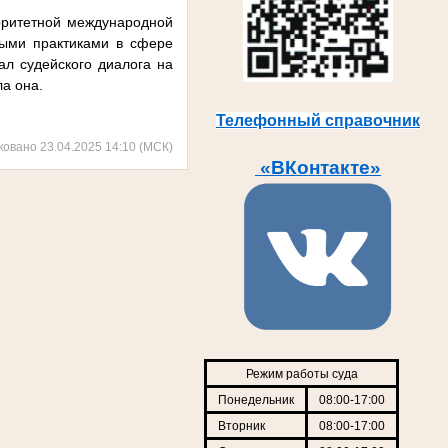
торитетной международной
выми практиками в сфере
л судейского диалога на
а она.
Телефонный справочник
ковано 23.04.2025 14:10 (МСК)
«ВКонтакте»
Режим работы суда
Понедельник
08:00-17:00
Вторник
08:00-17:00