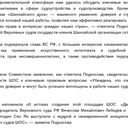
брожелательной атмосфере нам удалось обсудить ключевые в
актиками в сфере судоустройства и судопроизводства. Кром
пам «Шанхайского духа» — взаимного уважения, доверия и ст
ётся основой нашей работы, позволяя нам эффективно реагировать
тво права в интересах граждан наших стран», — отметила Подно
 Верховных судов государств-членов Шанхайской организации сот
как подчеркнула глава ВС РФ, с большим интересом ознакомилас
как применение искусственного интеллекта в судебной
ита прав несовершеннолетних, а также противодействие терр
ечи Совместное заявление, как отметила Подносова, свидетель
арств ШОС к ключевым правовым вопросам. «Убеждена, что оз
ию доверия и могут быть успешно воплощены в работе наших суд
а напомнила об истоках создания этой площадки ШОС. «Дв
седатель Верховного суда РФ Вячеслав Михайлович Лебедев и 
сподин Сяо Ян выступили с мудрой и своевременной инициати
х судов ШОС», — заявила Подносова.