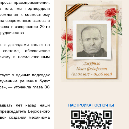
опросы правоприменения,
е того, мы подтвердили
ремления к совместному
 на современные вызовы и
сова в завершение 20-го
рудничества.
ь с докладами коллег по
 системе, обеспечение
оризму и насильственным
ствует о единых подходах
вученные решения будут
ов», — уточнила глава ВС
адцать лет назад наши
НАСТРОЙКА ГОСПОЧТЫ
председатель Верховного
вой создания механизма