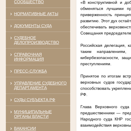
СООБЩЕСТВО
«В конструктивной и до
обменяться лучшими пр
НОРМАТИВНЫЕ АКТЫ
приверженность принци
развитию. Этот дух оста
ДОКУМЕНТЫ СУДА
обеспечивать верховенс
Совещания председателей
СУДЕБНОЕ
ДЕЛОПРОИЗВОДСТВО
Российская делегация, 
таким направлениям, 
СПРАВОЧНАЯ
кибербезопасности, защ
ИНФОРМАЦИЯ
преступлениям.
ПРЕСС-СЛУЖБА
Принятое по итогам встр
верховных судов госуд
УПРАВЛЕНИЕ СУДЕБНОГО
ДЕПАРТАМЕНТА
способствовать укреплен
РФ.
СУДЫ СУБЪЕКТА РФ
Глава Верховного суд
МУНИЦИПАЛЬНЫЕ
предшественники — пред
ОРГАНЫ ВЛАСТИ
Народного суда КНР го
взаимодействия верховны
ВАКАНСИИ