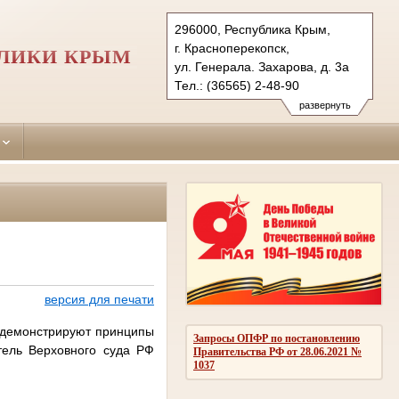
296000, Республика Крым,
г. Красноперекопск,
БЛИКИ КРЫМ
ул. Генерала. Захарова, д. 3а
Тел.: (36565) 2-48-90
krasnoperekopskiy.krm@sudrf.ru
развернуть
версия для печати
е демонстрируют принципы
Запросы ОПФР по постановлению
тель Верховного суда РФ
Правительства РФ от 28.06.2021 №
1037