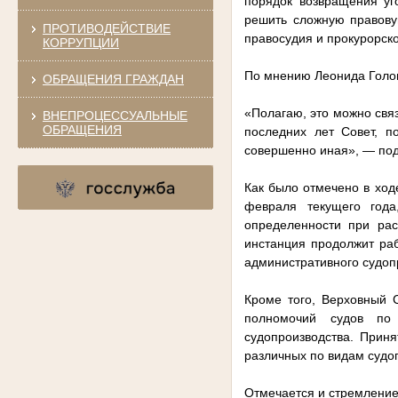
порядок возвращения уг
решить сложную правову
ПРОТИВОДЕЙСТВИЕ
правосудия и прокурорск
КОРРУПЦИИ
По мнению Леонида Голов
ОБРАЩЕНИЯ ГРАЖДАН
«Полагаю, это можно свя
ВНЕПРОЦЕССУАЛЬНЫЕ
ОБРАЩЕНИЯ
последних лет Совет, п
совершенно иная», — под
Как было отмечено в ход
февраля текущего года
определенности при рас
инстанция продолжит ра
административного судоп
Кроме того, Верховный 
полномочий судов по 
судопроизводства. Приня
различных по видам судоп
Отмечается и стремление