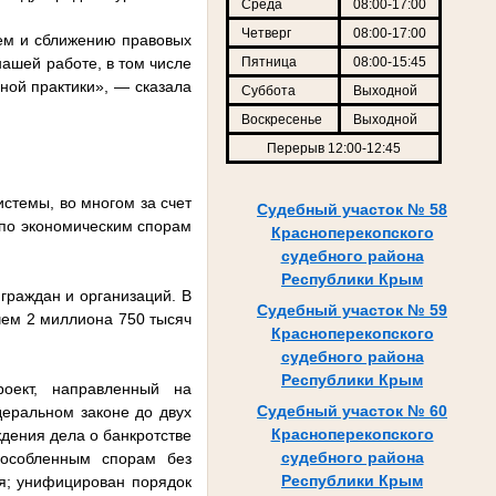
Среда
08:00-17:00
Четверг
08:00-17:00
тем и сближению правовых
нашей работе, в том числе
Пятница
08:00-15:45
ной практики», — сказала
Суббота
Выходной
Воскресенье
Выходной
Перерыв 12:00-12:45
истемы, во многом за счет
Судебный участок № 58
 по экономическим спорам
Красноперекопского
судебного района
Республики Крым
граждан и организаций. В
Судебный участок № 59
 чем 2 миллиона 750 тысяч
Красноперекопского
судебного района
Республики Крым
роект, направленный на
Судебный участок № 60
деральном законе до двух
Красноперекопского
дения дела о банкротстве
судебного района
бособленным спорам без
Республики Крым
ия; унифицирован порядок