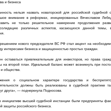
ва и бизнеса
нность нельзя назвать новаторской для российской судебной с
ьшое внимание в реформах, инициированных Вячеславом Лебед
авить не только решительное намерение продолжения разв
нсолидацию различных аспектов, касающихся данной темы, 
ия.
решением нового председателя ВС РФ стал акцент на необходим
ду интересами бизнеса и защищенностью простых граждан.
ен оставаться привлекательным для инвесторов, но права гра
ты на второй план. Идеальный баланс может возникнуть при пост
 и общества.
ожения о социальном характере государства и беспрепятс
ятельности должны быть реализованы в судебной практике т
уг друга», — подчеркнула Подносова.
по инициативе высшей судебной инстанции были предприняты фак
й защиты российского бизнеса.