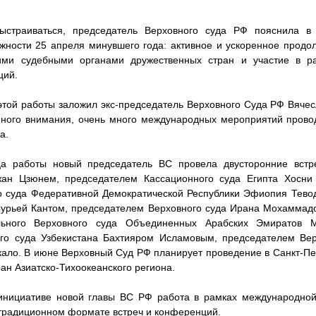
выстраиваться, председатель Верховного суда РФ пояснила в
жности 25 апреля минувшего года: активное и ускоренное продо
ими судебными органами дружественных стран и участие в ра
ций.
той работы заложил экс-председатель Верховного Суда РФ Вяче
много внимания, очень много международных мероприятий прово
а.
а работы новый председатель ВС провела двусторонние встре
ан Цзюнем, председателем Кассационного суда Египта Хосни 
о суда Федеративной Демократической Республики Эфиопия Тево
Сурьей Кантом, председателем Верховного суда Ирана Мохамма
льного Верховного суда Объединенных Арабских Эмиратов М
го суда Узбекистана Бахтияром Исламовым, председателем Вер
ало. В июне Верховный Суд РФ планирует проведение в Санкт-П
ан Азиатско-Тихоокеанского региона.
 инициативе новой главы ВС РФ работа в рамках международной
в традиционном формате встреч и конференций.