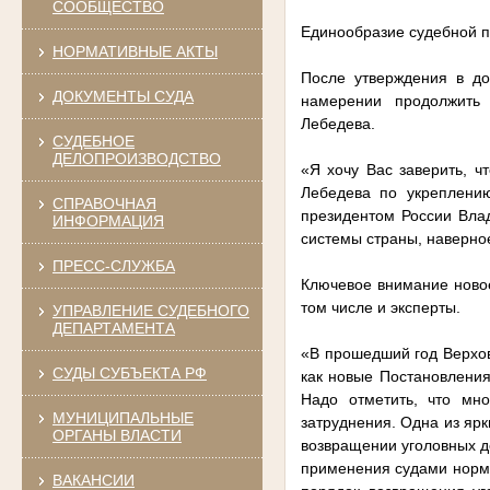
СООБЩЕСТВО
Единообразие судебной 
НОРМАТИВНЫЕ АКТЫ
После утверждения в д
ДОКУМЕНТЫ СУДА
намерении продолжить 
Лебедева.
СУДЕБНОЕ
ДЕЛОПРОИЗВОДСТВО
«Я хочу Вас заверить, ч
Лебедева по укреплени
СПРАВОЧНАЯ
президентом России Вла
ИНФОРМАЦИЯ
системы страны, наверное
ПРЕСС-СЛУЖБА
Ключевое внимание новое
том числе и эксперты.
УПРАВЛЕНИЕ СУДЕБНОГО
ДЕПАРТАМЕНТА
«В прошедший год Верхо
СУДЫ СУБЪЕКТА РФ
как новые Постановления
Надо отметить, что мн
МУНИЦИПАЛЬНЫЕ
затруднения. Одна из яр
ОРГАНЫ ВЛАСТИ
возвращении уголовных д
применения судами норм 
ВАКАНСИИ