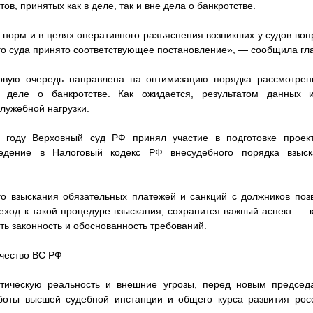
ов, принятых как в деле, так и вне дела о банкротстве.
 норм и в целях оперативного разъяснения возникших у судов воп
о суда принято соответствующее постановление», — сообщила гл
рвую очередь направлена на оптимизацию порядка рассмотрен
 деле о банкротстве. Как ожидается, результатом данных 
лужебной нагрузки.
 году Верховный суд РФ принял участие в подготовке проек
едение в Налоговый кодекс РФ внесудебного порядка взыс
о взыскания обязательных платежей и санкций с должников позв
реход к такой процедуре взыскания, сохранится важный аспект — к
ть законность и обоснованность требований.
чество ВС РФ
тическую реальность и внешние угрозы, перед новым председ
боты высшей судебной инстанции и общего курса развития ро