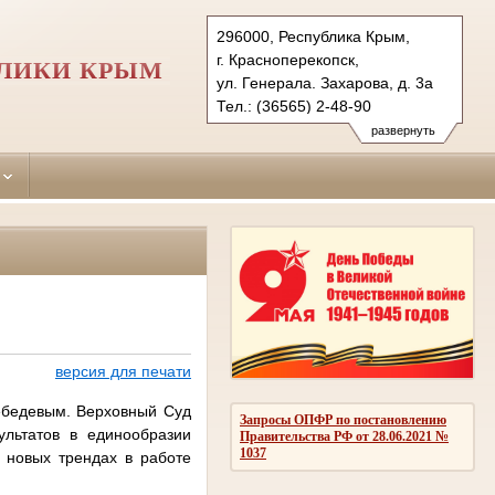
296000, Республика Крым,
г. Красноперекопск,
БЛИКИ КРЫМ
ул. Генерала. Захарова, д. 3а
Тел.: (36565) 2-48-90
krasnoperekopskiy.krm@sudrf.ru
развернуть
версия для печати
ебедевым. Верховный Суд
Запросы ОПФР по постановлению
льтатов в единообразии
Правительства РФ от 28.06.2021 №
1037
 новых трендах в работе