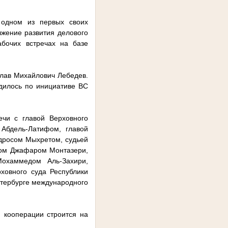
 одном из первых своих
лжение развития делового
бочих встречах на базе
слав Михайлович Лебедев.
дилось по инициативе ВС
чи с главой Верховного
Абдель-Латифом, главой
дросом Мыхретом, судьей
дом Джафаром Монтазери,
охаммедом Аль-Захири,
ховного суда Республики
етербурге международного
 кооперации строится на