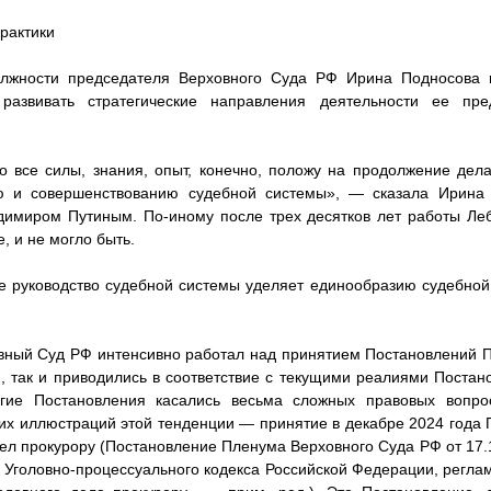
практики
олжности председателя Верховного Суда РФ Ирина Подносова 
развивать стратегические направления деятельности ее пре
то все силы, знания, опыт, конечно, положу на продолжение де
ю и совершенствованию судебной системы», — сказала Ирина 
димиром Путиным. По-иному после трех десятков лет работы Леб
, и не могло быть.
 руководство судебной системы уделяет единообразию судебной 
вный Суд РФ интенсивно работал над принятием Постановлений 
, так и приводились в соответствие с текущими реалиями Постан
огие Постановления касались весьма сложных правовых вопро
ких иллюстраций этой тенденции — принятие в декабре 2024 года
ел прокурору (Постановление Пленума Верховного Суда РФ от 17.
Уголовно-процессуального кодекса Российской Федерации, регл