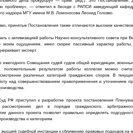
оловного дела прокурору» — прим. ред.). Это Постановление, д
ю проблему», — отметил в беседе с РАПСИ заведующий кафедр
ого надзора МГУ имени М.В. Ломоносова Леонид Головко.
ко, принятые Постановления также отличаются высоким качество
зать с активизацией работы Научно-консультативного совета при В
о моим ощущениям, имел скорее пассивный характер работы,
черкивает эксперт.
е ежегодного Совещания судей судов общей юрисдикции, военны
, положительным результатом работы коллегии можно счита
смотрении различных категорий гражданских споров. В текущ
боту над совершенствованием правоприменения и уточнением пр
роизводства.
Суд РФ приступил к разработке проекта постановления Пленум
рассмотрению дел в порядке гражданского, арбитражног
тие данного проекта позволит правильно определять подсуднос
роизводства и категориям.
 высшей судебной инстанции к сближению правовых подходов на