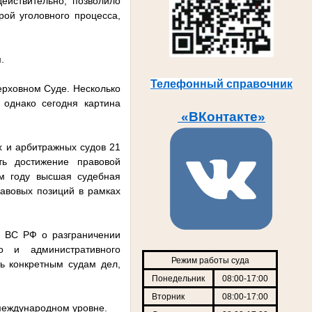
ействительно, позволило
ой уголовного процесса,
м.
Телефонный справочник
ерховном Суде. Несколько
 однако сегодня картина
«ВКонтакте»
х и арбитражных судов 21
ть достижение правовой
ем году высшая судебная
авовых позиций в рамках
а ВС РФ о разграничении
о и административного
Режим работы суда
ть конкретным судам дел,
Понедельник
08:00-17:00
Вторник
08:00-17:00
 международном уровне.