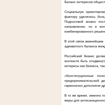
Баланс интересов общест
Социальную ориентирова
фактору уделялось бол
Подносовой можно пост
направлении, но и ко
комбинированного решен
В этой связи важнейшим 
адекватного баланса меж
Российский бизнес долж
контексте быть отодвину
интересы как бизнеса, так
«Конституционные пол
предпринимательской де
гармонично дополняли др
В то же время, именно 
меры для антисанкционно