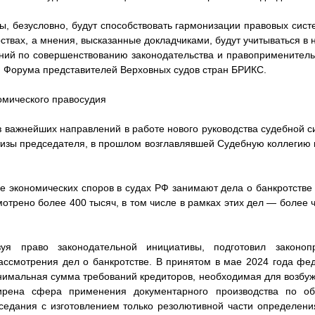
ы, безусловно, будут способствовать гармонизации правовых сис
ствах, а мнения, высказанные докладчиками, будут учитываться в 
ний по совершенствованию законодательства и правоприменитель
и Форума представителей Верховных судов стран БРИКС.
омического правосудия
з важнейших направлений в работе нового руководства судебной с
изы председателя, в прошлом возглавлявшей Судебную коллегию
е экономических споров в судах РФ занимают дела о банкротстве 
мотрено более 400 тысяч, в том числе в рамках этих дел — более
уя право законодательной инициативы, подготовил законоп
ссмотрения дел о банкротстве. В принятом в мае 2024 года фе
имальная сумма требований кредиторов, необходимая для возбуж
ирена сфера применения документарного производства по о
седания с изготовлением только резолютивной части определен