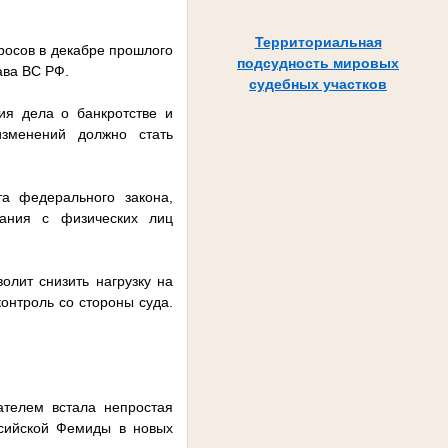
Территориальная
росов в декабре прошлого
подсудность мировых
ава ВС РФ.
судебных участков
ия дела о банкротстве и
изменений должно стать
та федерального закона,
кания с физических лиц
олит снизить нагрузку на
онтроль со стороны суда.
ателем встала непростая
ссийской Фемиды в новых