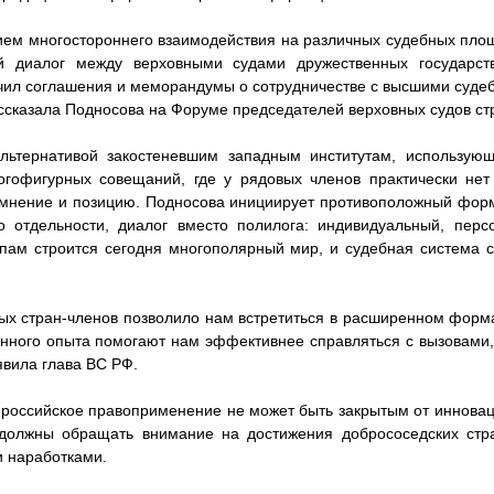
ем многостороннего взаимодействия на различных судебных пло
ий диалог между верховными судами дружественных государст
чил соглашения и меморандумы о сотрудничестве с высшими суде
ассказала Подносова на Форуме председателей верховных судов с
альтернативой закостеневшим западным институтам, использу
гофигурных совещаний, где у рядовых членов практически нет
 мнение и позицию. Подносова инициирует противоположный форм
о отдельности, диалог вместо полилога: индивидуальный, перс
пам строится сегодня многополярный мир, и судебная система с
х стран-членов позволило нам встретиться в расширенном форма
нного опыта помогают нам эффективнее справляться с вызовами
явила глава ВС РФ.
 российское правоприменение не может быть закрытым от инновац
 должны обращать внимание на достижения добрососедских стр
 наработками.