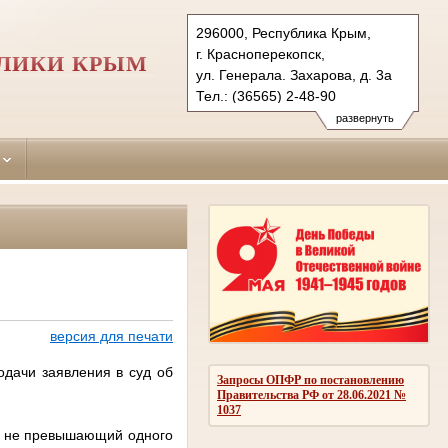
296000, Республика Крым,
г. Красноперекопск,
БЛИКИ КРЫМ
ул. Генерала. Захарова, д. 3а
Тел.: (36565) 2-48-90
krasnoperekopskiy.krm@sudrf.ru
развернуть
версия для печати
одачи заявления в суд об
Запросы ОПФР по постановлению
Правительства РФ от 28.06.2021 №
1037
, не превышающий одного