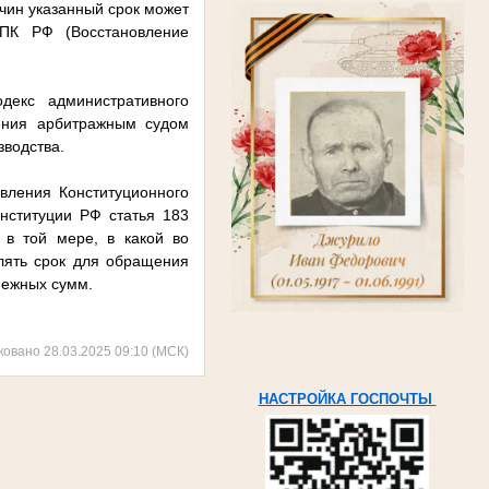
чин указанный срок может
АПК РФ (Восстановление
декс административного
рения арбитражным судом
водства.
вления Конституционного
нституции РФ статья 183
 в той мере, в какой во
лять срок для обращения
нежных сумм.
ковано 28.03.2025 09:10 (МСК)
НАСТРОЙКА ГОСПОЧТЫ