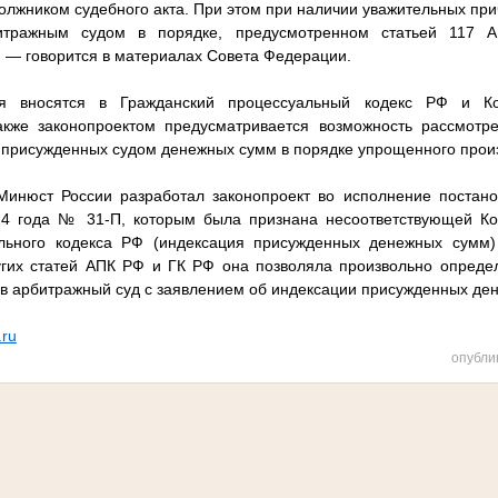
должником судебного акта. При этом при наличии уважительных при
итражным судом в порядке, предусмотренном статьей 117 
, — говорится в материалах Совета Федерации.
я вносятся в Гражданский процессуальный кодекс РФ и Ко
акже законопроектом предусматривается возможность рассмот
 присужденных судом денежных сумм в порядке упрощенного произ
Минюст России разработал законопроект во исполнение постано
4 года № 31-П, которым была признана несоответствующей Ко
льного кодекса РФ (индексация присужденных денежных сумм)
угих статей АПК РФ и ГК РФ она позволяла произвольно опреде
 в арбитражный суд с заявлением об индексации присужденных де
.ru
опубли