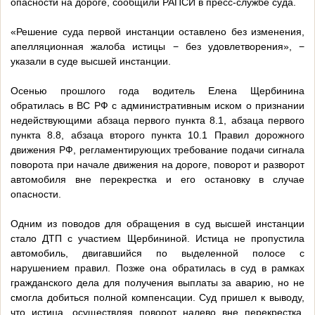
опасности на дороге, сообщили РАПСИ в пресс-службе суда.
«Решение суда первой инстанции оставлено без изменения,
апелляционная жалоба истицы − без удовлетворения», −
указали в суде высшей инстанции.
Осенью прошлого года водитель Елена Щербинина
обратилась в ВС РФ с административным иском о признании
недействующими абзаца первого пункта 8.1, абзаца первого
пункта 8.8, абзаца второго пункта 10.1 Правил дорожного
движения РФ, регламентирующих требование подачи сигнала
поворота при начале движения на дороге, поворот и разворот
автомобиля вне перекрестка и его остановку в случае
опасности.
Одним из поводов для обращения в суд высшей инстанции
стало ДТП с участием Щербининой. Истица не пропустила
автомобиль, двигавшийся по выделенной полосе с
нарушением правил. Позже она обратилась в суд в рамках
гражданского дела для получения выплаты за аварию, но не
смогла добиться полной компенсации. Суд пришел к выводу,
что истица, осуществляя поворот налево вне перекрестка,