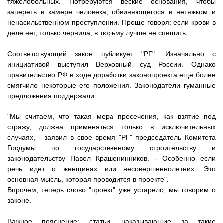
тяжелобольных. Потребуются веские основания, чтобы
запереть в камере человека, обвиняющегося в нетяжком и
ненасильственном преступлении. Проще говоря: если крови в
деле нет, только чернила, в тюрьму лучше не спешить.
Соответствующий закон публикует "РГ". Изначально с
инициативой выступил Верховный суд России. Однако
правительство РФ в ходе доработки законопроекта еще более
смягчило некоторые его положения. Законодатели гуманные
предложения поддержали.
"Мы считаем, что такая мера пресечения, как взятие под
стражу, должна применяться только в исключительных
случаях, - заявил в свое время "РГ" председатель Комитета
Госдумы по государственному строительству и
законодательству Павел Крашенинников. - Особенно если
речь идет о женщинах или несовершеннолетних. Это
основная мысль, которая проводится в проекте".
Впрочем, теперь слово "проект" уже устарело, мы говорим о
законе.
Важное пояснение: статьи, наказывающие за такие