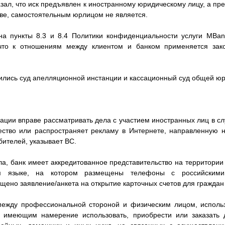
зал, что иск предъявлен к иностранному юридическому лицу, а пре
кве, самостоятельным юрлицом не является.
на пункты 8.3 и 8.4 Политики конфиденциальности услуги MBa
что к отношениям между клиентом и банком применяется зако
ились суд апелляционной инстанции и кассационный суд общей юр
ации вправе рассматривать дела с участием иностранных лиц в слу
ство или распространяет рекламу в Интернете, направленную 
бителей, указывает ВС.
а, банк имеет аккредитованное представительство на территории
м языке, на котором размещены телефоны с российскими
ещено заявление/анкета на открытие карточных счетов для гражда
между профессиональной стороной и физическим лицом, испо
 имеющим намерение использовать, приобрести или заказать 