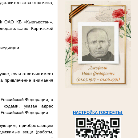
дставительство ответчика,
nk ОАО КБ «Кыргызстан»,
нодательство Киргизской
исдикции.
чае, если ответчик имеет
на привлечение внимания
 Российской Федерации, а
 кодами, указан адрес
н Российской Федерации.
НАСТРОЙКА ГОСПОЧТЫ
льзующим, приобретающим
движимые вещи (работы,