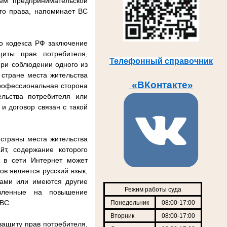
ием предпринимательской
го права, напоминает ВС
го кодекса РФ заключение
иты прав потребителя,
Телефонный справочник
ри соблюдении одного из
стране места жительства
«ВКонтакте»
профессиональная сторона
льства потребителя или
и договор связан с такой
страны места жительства
йт, содержание которого
т в сети Интернет может
ов является русский язык,
дами или имеются другие
Режим работы суда
авленные на повышение
 ВС.
Понедельник
08:00-17:00
Вторник
08:00-17:00
защиту прав потребителя,