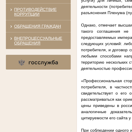
услуги) для личных, се
деятельности (потребит
ПРОТИВОДЕЙСТВИЕ
разъяснения Пленума (пу
КОРРУПЦИИ
Однако, отмечает высшая
ОБРАЩЕНИЯ ГРАЖДАН
такого соглашения не
предоставляемых импера
ВНЕПРОЦЕССУАЛЬНЫЕ
ОБРАЩЕНИЯ
следующих условий: либ
потребителя, и договор 
любыми способами напр
территорию нескольких с
деятельностью професси
«Профессиональная стор
потребителя, в частнос
свидетельствует о его 
рассматриваться как орие
цены приведены в росси
аналогичные доказате
цитируемости его сайта у
При соблюдении одного и