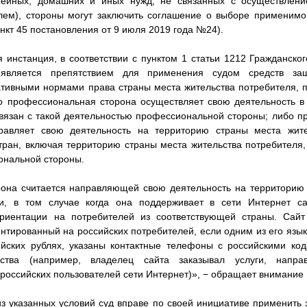
мейных, домашних и иных нужд, не связанных с осуществлен
елем), стороны могут заключить соглашение о выборе применимо
нкт 45 постановления от 9 июля 2019 года №24).
 инстанция, в соответствии с пунктом 1 статьи 1212 Гражданско
 является препятствием для применения судом средств защ
тивными нормами права страны места жительства потребителя, п
о профессиональная сторона осуществляет свою деятельность в 
связан с такой деятельностью профессиональной стороны; либо 
авляет свою деятельность на территорию страны места жите
тран, включая территорию страны места жительства потребителя, 
ональной стороны.
она считается направляющей свою деятельность на территорию 
ти, в том случае когда она поддерживает в сети Интернет са
ориентации на потребителей из соответствующей страны. Сай
нтированный на российских потребителей, если одним из его язык
йских рублях, указаны контактные телефоны с российскими ко
льства (например, владелец сайта заказывал услуги, напр
 российских пользователей сети Интернет)», − обращает внимание
з указанных условий суд вправе по своей инициативе применить 