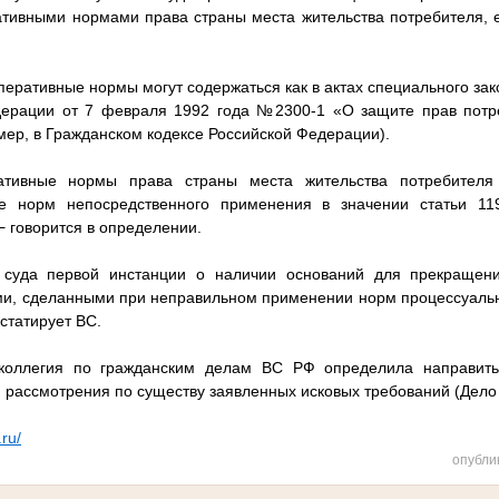
тивными нормами права страны места жительства потребителя, 
мперативные нормы могут содержаться как в актах специального за
дерации от 7 февраля 1992 года №2300-1 «О защите прав потреб
мер, в Гражданском кодексе Российской Федерации).
тивные нормы права страны места жительства потребителя
е норм непосредственного применения в значении статьи 11
− говорится в определении.
 суда первой инстанции о наличии оснований для прекращени
и, сделанными при неправильном применении норм процессуально
нстатирует ВС.
 коллегия по гражданским делам ВС РФ определила направить
 рассмотрения по существу заявленных исковых требований (Дело
.ru/
опубли