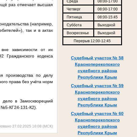
Среда
08:00-17:00
ещё раз отмечает высшая
Четверг
08:00-17:00
Пятница
08:00-15:45
конодательства (например,
Суббота
Выходной
ителей»), так и в актах
Воскресенье
Выходной
Перерыв 12:00-12:45
 вне зависимости от их
92 Гражданского кодекса
Судебный участок № 58
Красноперекопского
судебного района
я производства по делу
Республики Крым
го права без учёта норм
Судебный участок № 59
Красноперекопского
судебного района
 дело в Замоскворецкий
Республики Крым
 №5-КГ24-131-К2).
Судебный участок № 60
Красноперекопского
судебного района
ковано 27.02.2025 16:08 (МСК)
Республики Крым