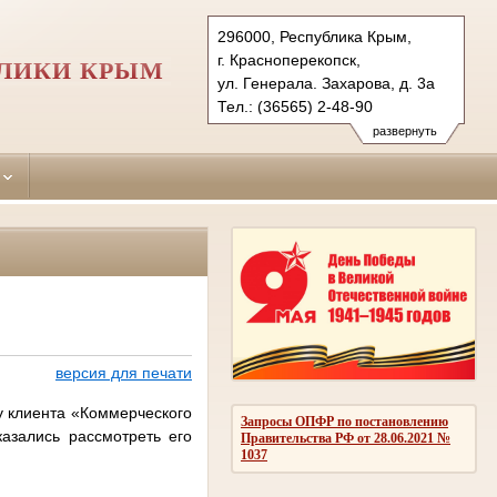
296000, Республика Крым,
г. Красноперекопск,
БЛИКИ КРЫМ
ул. Генерала. Захарова, д. 3а
Тел.: (36565) 2-48-90
krasnoperekopskiy.krm@sudrf.ru
развернуть
версия для печати
у клиента «Коммерческого
Запросы ОПФР по постановлению
казались рассмотреть его
Правительства РФ от 28.06.2021 №
1037