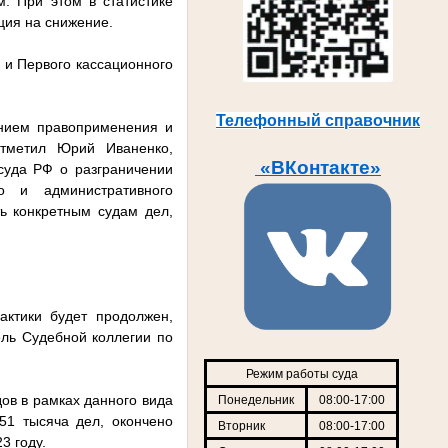
. При этом в статистике
ция на снижение.
 и Первого кассационного
Телефонный справочник
анием правоприменения и
отметил Юрий Иваненко,
«ВКонтакте»
суда РФ о разграничении
о и административного
ть конкретным судам дел,
актики будет продолжен,
ель Судебной коллегии по
Режим работы суда
ов в рамках данного вида
Понедельник
08:00-17:00
51 тысяча дел, окончено
Вторник
08:00-17:00
23 году.