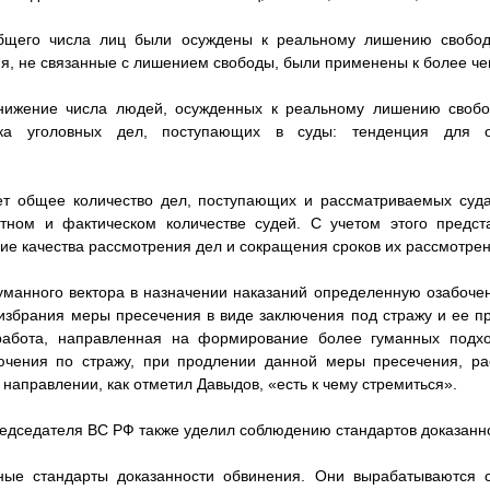
общего числа лиц были осуждены к реальному лишению свобод
ия, не связанные с лишением свободы, были применены к более ч
снижение числа людей, осужденных к реальному лишению своб
ка уголовных дел, поступающих в суды: тенденция для о
ет общее количество дел, поступающих и рассматриваемых суда
тном и фактическом количестве судей. С учетом этого предст
ие качества рассмотрения дел и сокращения сроков их рассмотрен
уманного вектора в назначении наказаний определенную озабоче
 избрания меры пресечения в виде заключения под стражу и ее п
работа, направленная на формирование более гуманных подх
ючения по стражу, при продлении данной меры пресечения, ра
 направлении, как отметил Давыдов, «есть к чему стремиться».
дседателя ВС РФ также уделил соблюдению стандартов доказанн
ые стандарты доказанности обвинения. Они вырабатываются с