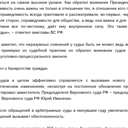
аться на самом высоком уровне. Как обратил внимание Президен
ливость очень важны не только в отношении тех, в отношении кого
праведливость всегда трактовали и рассматривали, во-первых, че
ля сторон, справедливости для общества, а ведь она важна и для
лаем все по-честному, даёт ему внутреннюю силу. Это также
удьи», − отметил замглавы ВС РФ.
заметил, что неразумных сомнений у судьи быть не может, ведь в
 примерах из судебной практики он обратил внимание судов
 уголовно-процессуального законов.
ел о банкротстве граждан
удов в целом эффективно справляется с вызовами нового 
итическим изменениям, несмотря на постоянное обновление пр
татировал заместитель Председателя Верховного суда РФ – предсе
м Верховного суда РФ Юрий Иваненко.
исло обращений в арбитражные суды в минувшем году увеличилос
ащений вызывает обеспокоенность.