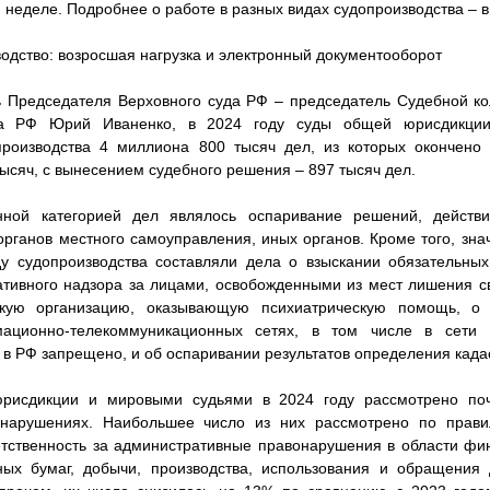
неделе. Подробнее о работе в разных видах судопроизводства – в
одство: возросшая нагрузка и электронный документооборот
ь Председателя Верховного суда РФ – председатель Судебной ко
да РФ Юрий Иваненко, в 2024 году суды общей юрисдикции
производства 4 миллиона 800 тысяч дел, из которых окончено
ысяч, с вынесением судебного решения – 897 тысяч дел.
ной категорией дел являлось оспаривание решений, действи
 органов местного самоуправления, иных органов. Кроме того, зна
ду судопроизводства составляли дела о взыскании обязательных
тивного надзора за лицами, освобожденными из мест лишения с
кую организацию, оказывающую психиатрическую помощь, о
ционно-телекоммуникационных сетях, в том числе в сети 
 в РФ запрещено, и об оспаривании результатов определения када
рисдикции и мировыми судьями в 2024 году рассмотрено по
онарушениях. Наибольшее число из них рассмотрено по прав
ственность за административные правонарушения в области фин
ных бумаг, добычи, производства, использования и обращения