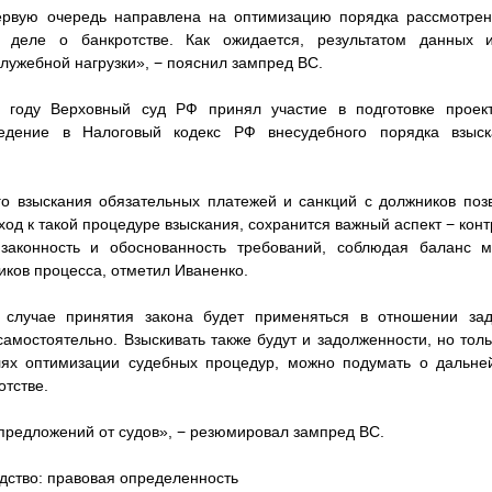
ервую очередь направлена на оптимизацию порядка рассмотрен
 деле о банкротстве. Как ожидается, результатом данных 
лужебной нагрузки», − пояснил зампред ВС.
 году Верховный суд РФ принял участие в подготовке проек
едение в Налоговый кодекс РФ внесудебного порядка взыс
о взыскания обязательных платежей и санкций с должников позв
ход к такой процедуре взыскания, сохранится важный аспект − конт
 законность и обоснованность требований, соблюдая баланс
иков процесса, отметил Иваненко.
 случае принятия закона будет применяться в отношении зад
мостоятельно. Взыскивать также будут и задолженности, но тольк
ях оптимизации судебных процедур, можно подумать о дальн
отстве.
редложений от судов», − резюмировал зампред ВС.
дство: правовая определенность