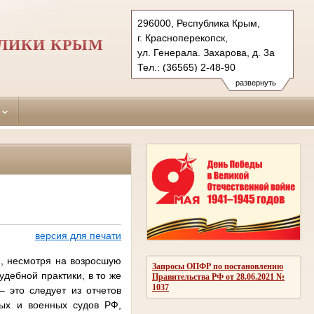
296000, Республика Крым,
г. Красноперекопск,
БЛИКИ КРЫМ
ул. Генерала. Захарова, д. 3а
Тел.: (36565) 2-48-90
krasnoperekopskiy.krm@sudrf.ru
развернуть
версия для печати
я, несмотря на возросшую
Запросы ОПФР по постановлению
дебной практики, в то же
Правительства РФ от 28.06.2021 №
1037
 это следует из отчетов
ных и военных судов РФ,