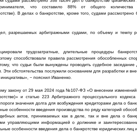
и судами рассмотрено 358 тысяч дел о банкротстве физических
дпринимателя, что составило 88% от общего количества
ротстве). В делах о банкротстве, кроме того, судами рассмотрено
ел, разрешаемых арбитражными судами, по объему и темпу р
циировали трудозатратные, длительные процедуры банкротс
 этому способствовали правила рассмотрения обособленных спор
тому, что судьи были вынуждены проводить судебное заседание д
ал. Эти обстоятельства послужили основанием для разработки и вн
 инициативы», − пояснил Иваненко.
ому закону от 29 мая 2024 года №107-ФЗ «О внесении изменени
кротстве)» и статью 223 Арбитражного процессуального кодекса
ороги значения долга для возбуждения кредиторами дела о банк
ные особенности введения производства по ряду категорий обосо
дебных актов, принимаемых как в деле, так и вне дела о банкр
ыми управляющими информацией о должнике и заинтересованн
льные особенности введения дела о банкротстве юридических лиц 