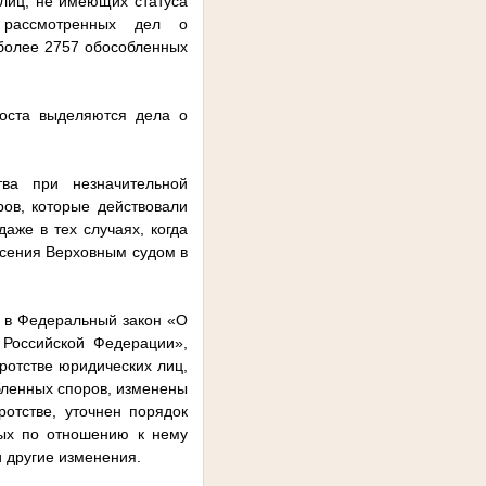
 лиц, не имеющих статуса
 рассмотренных дел о
 более 2757 обособленных
оста выделяются дела о
тва при незначительной
ов, которые действовали
аже в тех случаях, когда
есения Верховным судом в
й в Федеральный закон «О
 Российской Федерации»,
ротстве юридических лиц,
бленных споров, изменены
отстве, уточнен порядок
ых по отношению к нему
и другие изменения.