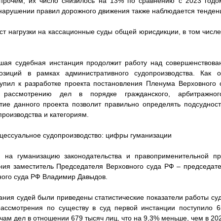
прочем, их число снизилось на 13% по сравнению с 2023 годом
нарушении правил дорожного движения также наблюдается тенден
ост нагрузки на кассационные суды общей юрисдикции, в том числе
шая судебная инстанция продолжит работу над совершенствов
озиций в рамках административного судопроизводства. Как 
упил к разработке проекта постановления Пленума Верховного 
рассмотрению дел в порядке гражданского, арбитражног
тие данного проекта позволит правильно определять подсуднос
роизводства и категориям.
оцессуальное судопроизводство: цифры гуманизации
 на гуманизацию законодательства и правоприменительной пр
ния заместитель Председателя Верховного суда РФ – председат
ого суда РФ Владимир Давыдов.
ания судей были приведены статистические показатели работы суд
 рассмотрения по существу в суд первой инстанции поступило 6
чам дел в отношении 679 тысяч лиц, что на 9,3% меньше, чем в 20