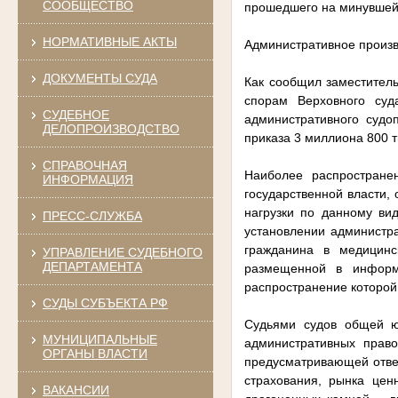
СООБЩЕСТВО
прошедшего на минувшей 
НОРМАТИВНЫЕ АКТЫ
Административное произв
ДОКУМЕНТЫ СУДА
Как сообщил заместител
спорам Верховного су
СУДЕБНОЕ
административного судо
ДЕЛОПРОИЗВОДСТВО
приказа 3 миллиона 800 т
СПРАВОЧНАЯ
Наиболее распространен
ИНФОРМАЦИЯ
государственной власти,
нагрузки по данному ви
ПРЕСС-СЛУЖБА
установлении администра
гражданина в медицинс
УПРАВЛЕНИЕ СУДЕБНОГО
ДЕПАРТАМЕНТА
размещенной в информа
распространение которой
СУДЫ СУБЪЕКТА РФ
Судьями судов общей ю
МУНИЦИПАЛЬНЫЕ
административных прав
ОРГАНЫ ВЛАСТИ
предусматривающей ответ
страхования, рынка цен
ВАКАНСИИ