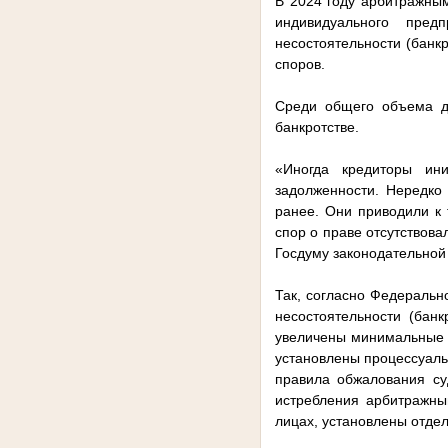
В 2024 году арбитражным
индивидуального пре
несостоятельности (банк
споров.
Среди общего объема д
банкротстве.
«Иногда кредиторы ини
задолженности. Нередко
ранее. Они приводили к 
спор о праве отсутствов
Госдуму законодательной
Так, согласно Федеральн
несостоятельности (бан
увеличены минимальные п
установлены процессуаль
правила обжалования су
истребления арбитражн
лицах, установлены отде