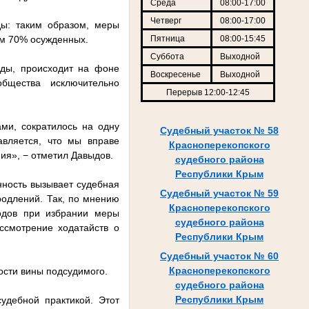
Среда
08:00-17:00
Четверг
08:00-17:00
ы: таким образом, меры
ем 70% осужденных.
Пятница
08:00-15:45
Суббота
Выходной
оды, происходит на фоне
Воскресенье
Выходной
бщества исключительно
Перерыв 12:00-12:45
ми, сократилось на одну
Судебный участок № 58
авляется, что мы вправе
Красноперекопского
ия», − отметил Давыдов.
судебного района
Республики Крым
нность вызывает судебная
Судебный участок № 59
родлений. Так, по мнению
Красноперекопского
одов при избрании меры
судебного района
ссмотрение ходатайств о
Республики Крым
Судебный участок № 60
Красноперекопского
ости вины подсудимого.
судебного района
Республики Крым
удебной практикой. Этот