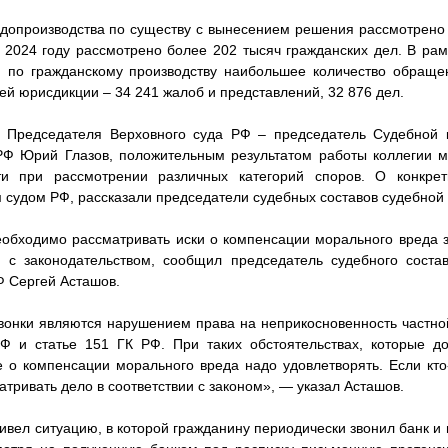
удопроизводства по существу с вынесением решения рассмотрено
2024 году рассмотрено более 202 тысяч гражданских дел. В ра
 по гражданскому производству наибольшее количество обращ
й юрисдикции – 34 241 жалоб и представлений, 32 876 дел.
ь Председателя Верховного суда РФ – председатель Судебной 
РФ Юрий Глазов, положительным результатом работы коллегии м
ти при рассмотрении различных категорий споров. О конкрет
судом РФ, рассказали председатели судебных составов судебной
еобходимо рассматривать иски о компенсации морального вреда 
и с законодательством, сообщил председатель судебного соста
Ф Сергей Асташов.
вонки являются нарушением права на неприкосновенность частной
РФ и статье 151 ГК РФ. При таких обстоятельствах, которые д
е о компенсации морального вреда надо удовлетворять. Если кто
тривать дело в соответствии с законом», — указал Асташов.
ивел ситуацию, в которой гражданину периодически звонил банк и 