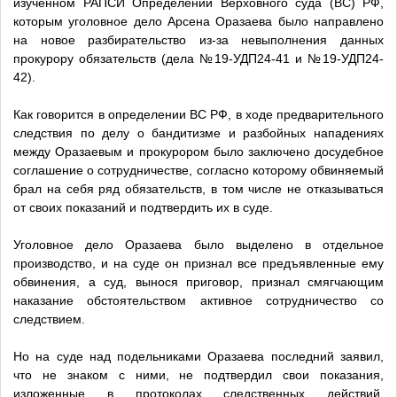
изученном РАПСИ Определении Верховного суда (ВС) РФ,
которым уголовное дело Арсена Оразаева было направлено
на новое разбирательство из-за невыполнения данных
прокурору обязательств (дела №19-УДП24-41 и №19-УДП24-
42).
Как говорится в определении ВС РФ, в ходе предварительного
следствия по делу о бандитизме и разбойных нападениях
между Оразаевым и прокурором было заключено досудебное
соглашение о сотрудничестве, согласно которому обвиняемый
брал на себя ряд обязательств, в том числе не отказываться
от своих показаний и подтвердить их в суде.
Уголовное дело Оразаева было выделено в отдельное
производство, и на суде он признал все предъявленные ему
обвинения, а суд, вынося приговор, признал смягчающим
наказание обстоятельством активное сотрудничество со
следствием.
Но на суде над подельниками Оразаева последний заявил,
что не знаком с ними, не подтвердил свои показания,
изложенные в протоколах следственных действий,