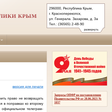
296000, Республика Крым,
г. Красноперекопск,
БЛИКИ КРЫМ
ул. Генерала. Захарова, д. 3а
Тел.: (36565) 2-48-90
krasnoperekopskiy.krm@sudrf.ru
развернуть
версия для печати
Запросы ОПФР по постановлению
чить право не возвращать
Правительства РФ от 28.06.2021 №
1037
я в поправках ко второму
м официальном телеграм-