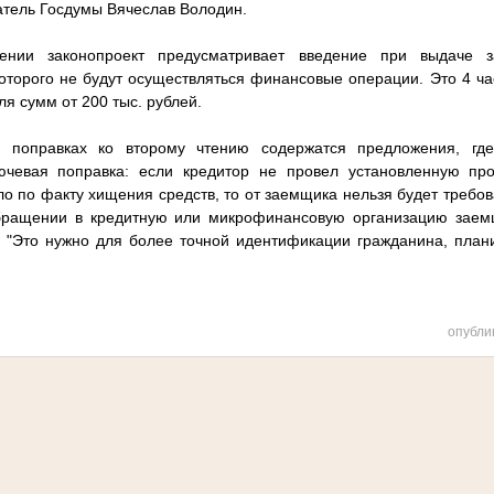
тель Госдумы Вячеслав Володин.
ении законопроект предусматривает введение при выдаче з
которого не будут осуществляться финансовые операции. Это 4 ча
для сумм от 200 тыс. рублей.
 поправках ко второму чтению содержатся предложения, гд
ючевая поправка: если кредитор не провел установленную пров
ло по факту хищения средств, то от заемщика нельзя будет требов
обращении в кредитную или микрофинансовую организацию зае
 "Это нужно для более точной идентификации гражданина, плани
опубли