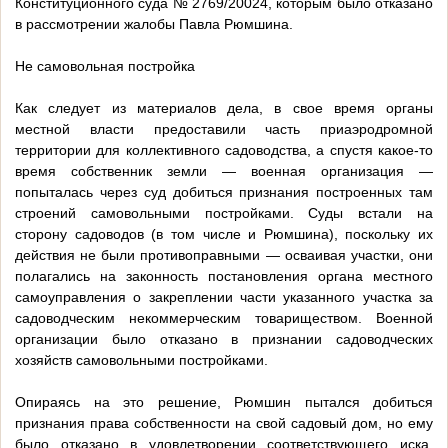
Конституционного суда № 2769/20024, которым было отказано
в рассмотрении жалобы Павла Рюмшина.
Не самовольная постройка
Как следует из материалов дела, в свое время органы
местной власти предоставили часть приаэродромной
территории для коллективного садоводства, а спустя какое-то
время собственник земли — военная организация —
попыталась через суд добиться признания построенных там
строений самовольными постройками. Суды встали на
сторону садоводов (в том числе и Рюмшина), поскольку их
действия не были противоправными — осваивая участки, они
полагались на законность постановления органа местного
самоуправления о закреплении части указанного участка за
садоводческим некоммерческим товариществом. Военной
организации было отказано в признании садоводческих
хозяйств самовольными постройками.
Опираясь на это решение, Рюмшин пытался добиться
признания права собственности на свой садовый дом, но ему
было отказано в удовлетворении соответствующего иска,