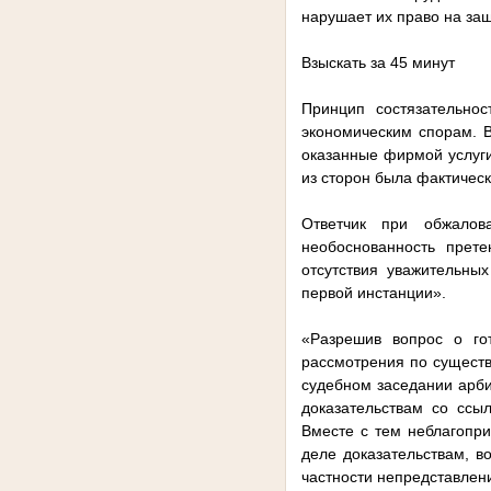
нарушает их право на защ
Взыскать за 45 минут
Принцип состязательно
экономическим спорам. 
оказанные фирмой услуги
из сторон была фактическ
Ответчик при обжалов
необоснованность прете
отсутствия уважительны
первой инстанции».
«Разрешив вопрос о гот
рассмотрения по существ
судебном заседании арби
доказательствам со ссы
Вместе с тем неблагопр
деле доказательствам, в
частности непредставлен