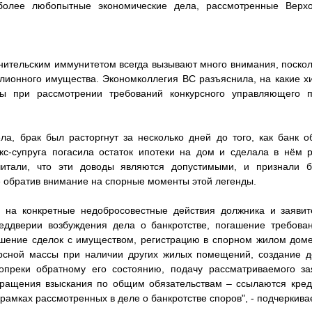
более любопытные экономические дела, рассмотренные Верх
нительским иммунитетом всегда вызывают много внимания, посколь
лионного имущества. Экономколлегия ВС разъяснила, на какие х
ы при рассмотрении требований конкурсного управляющего 
а, брак был расторгнут за несколько дней до того, как банк 
кс-супруга погасила остаток ипотеки на дом и сделала в нём 
итали, что эти доводы являются допустимыми, и признали 
 обратив внимание на спорные моменты этой легенды.
] на конкретные недобросовестные действия должника и заявит
еддверии возбуждения дела о банкротстве, погашение требова
ршение сделок с имуществом, регистрацию в спорном жилом доме
урсной массы при наличии других жилых помещений, создание до
преки обратному его состоянию, подачу рассматриваемого з
бращения взыскания по общим обязательствам – ссылаются кред
рамках рассмотренных в деле о банкротстве споров", - подчеркив