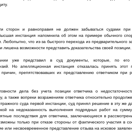
иту.
сти сторон и равноправия не должен забываться судами пр
Высшая инстанция напомнила об этом на примере обычного спор
. Любопытно, что из-за быстрого перехода из предварительного з
и лишена возможности представить доказательства своей позиции.
ании уже представил в суд документы, которые, по его
нзий. Но апелляционная инстанция отказалась принять этот 
х причин, препятствовавших их представлению ответчиком при 
овности дела без учета позиции ответчика о недостаточност
у, а также вопреки возражениям ответчика относительно продолж
тражного суда первой инстанции, суд принял решение в эту же 
лкой на недоказанность выполнения подрядных работ на сумму
иятные последствия для ответчика, заключающиеся в рассмотре
озможны только при отказе стороны от фактического участия в со
ие или несвоевременное представление отзыва на исковое заявлени