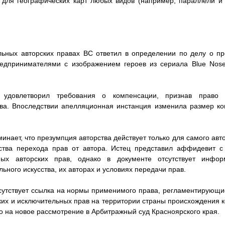
 для географических карт любых видов (например, параллели и 
льных авторских правах ВС ответил в определении по делу о п
едпринимателями с изображением героев из сериала Blue Nose
 удовлетворил требования о компенсации, признав право 
тва. Впоследствии апелляционная инстанция изменила размер к
нает, что презумпция авторства действует только для самого авт
ьства перехода прав от автора. Истец представил аффидевит с
ных авторских прав, однако в документе отсутствует инфо
ьного искусства, их авторах и условиях передачи прав.
сутствует ссылка на нормы применимого права, регламентирующи
ких и исключительных прав на территории страны происхождения 
о на новое рассмотрение в Арбитражный суд Красноярского края.