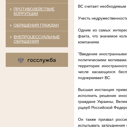
ВС считает необходимым 
ПРОТИВОДЕЙСТВИЕ
КОРРУПЦИИ
Учесть недружественност
ОБРАЩЕНИЯ ГРАЖДАН
Одним из самых интерес
факта, что значимое кол
ВНЕПРОЦЕССУАЛЬНЫЕ
ОБРАЩЕНИЯ
компаниям.
"Введение иностранными
политическими мотивами,
территории иностранног
числе касающихся бесп
подчеркивает ВС.
Высшая инстанция приво
исполнить решение инос
граждане Украины, Вели
ущерб Российской Федера
Он также призвал росси
испытывать затруднения 