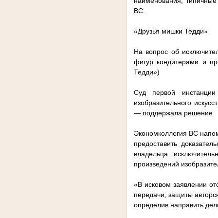
наименования, типичные
ВС.
«Друзья мишки Тедди»
На вопрос об исключите
фигур кондитерами и пр
Тедди»)
Суд первой инстанции
изобразительного искусс
— поддержала решение.
Экономколлегия ВС напоми
предоставить доказател
владельца исключитель
произведений изобразител
«В исковом заявлении от
передачи, защиты авторс
определив направить дел