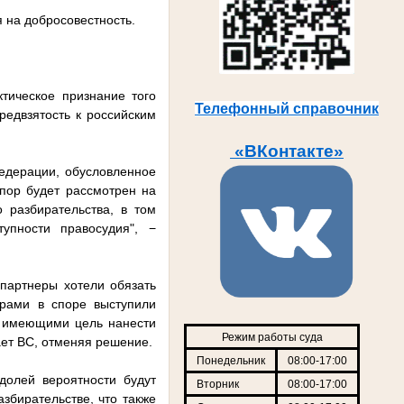
 на добросовестность.
тическое признание того
Телефонный справочник
редвзятость к российским
«ВКонтакте»
едерации, обусловленное
спор будет рассмотрен на
 разбирательства, в том
упности правосудия", −
партнеры хотели обязать
трами в споре выступили
− имеющими цель нанести
Режим работы суда
ет ВС, отменяя решение.
Понедельник
08:00-17:00
долей вероятности будут
Вторник
08:00-17:00
збирательстве, что также