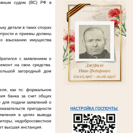
овным судом (ВС) РФ в
ку детали в таких спорах
итрости и приемы должны
по взысканию имущества
обратился с заявлением о
ремонт на свои средства.
большой загородный дом
еля, как то: формальное
ния банка за счет общих
 для подачи заявлений о
казательств пригодности
НАСТРОЙКА ГОСПОЧТЫ
аявления в целях вывода
иторы; недобросовестное
ает высшая инстанция.