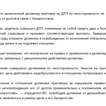
что вынесенный должнику приговор за ДТП по неосторожности не
 от долгов в связи с банкротством.
а, водитель совершил ДТП, повлекшее за собой смерть двух и бол
учай страховым и произвел соответствующие выплаты. Заверш
уды отказали должнику в освобождении от исполнения обязательст
еда жизни и не подлежит списанию.
ет внимание, что исключения из правил о применении к должник
аев, связанных с умышленными действиями должника.
еяние совершено должником по неосторожности. Умысла на при
мел, цель действовать недобросовестно в отношении потерпевших 
сения в отношении должника приговора за нарушение правил
 неосвобождения его от долгов применительно к положениям аб
банкротстве», — определил ВС, освободив должника от дальнейше
не заявленных в рамках дела о его банкротстве.