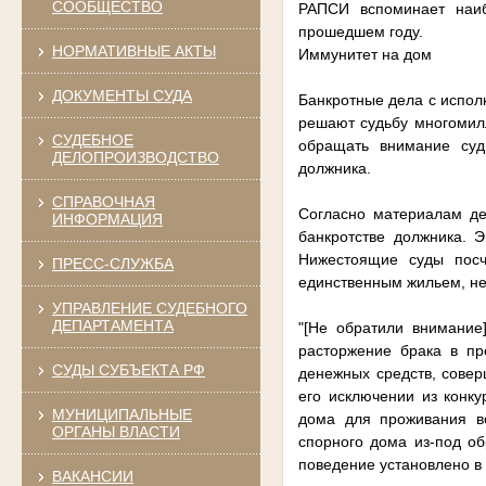
СООБЩЕСТВО
РАПСИ вспоминает наи
прошедшем году.
НОРМАТИВНЫЕ АКТЫ
Иммунитет на дом
ДОКУМЕНТЫ СУДА
Банкротные дела с испол
решают судьбу многомил
СУДЕБНОЕ
обращать внимание суд
ДЕЛОПРОИЗВОДСТВО
должника.
СПРАВОЧНАЯ
Согласно материалам дел
ИНФОРМАЦИЯ
банкротстве должника. Э
Нижестоящие суды посч
ПРЕСС-СЛУЖБА
единственным жильем, не
УПРАВЛЕНИЕ СУДЕБНОГО
ДЕПАРТАМЕНТА
"[Не обратили внимание
расторжение брака в пр
СУДЫ СУБЪЕКТА РФ
денежных средств, сове
его исключении из конк
МУНИЦИПАЛЬНЫЕ
дома для проживания во
ОРГАНЫ ВЛАСТИ
спорного дома из-под о
поведение установлено в 
ВАКАНСИИ