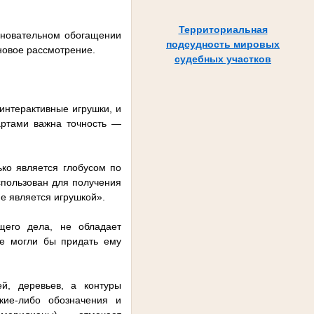
Территориальная
основательном обогащении
подсудность мировых
 новое рассмотрение.
судебных участков
интерактивные игрушки, и
артами важна точность —
ько является глобусом по
пользован для получения
не является игрушкой».
щего дела, не обладает
ые могли бы придать ему
й, деревьев, а контуры
кие-либо обозначения и