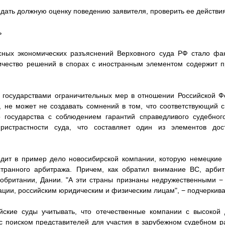
дать должную оценку поведению заявителя, проверить ее действия
ь
ных экономических разъяснений Верховного суда РФ стало фак
ичество решений в спорах с иностранным элементом содержит п
 государствами ограничительных мер в отношении Российской Ф
 не может не создавать сомнений в том, что соответствующий 
о государства с соблюдением гарантий справедливого судебного
ристрастности суда, что составляет один из элементов дост
дит в пример дело новосибирской компании, которую немецкие 
транного арбитража. Причем, как обратил внимание ВС, арби
кобритании, Дании. "А эти страны признаны недружественными 
ции, российским юридическим и физическим лицам", − подчеркива
йские суды учитывать, что отечественные компании с высокой 
с поиском представителей для участия в зарубежном судебном ра