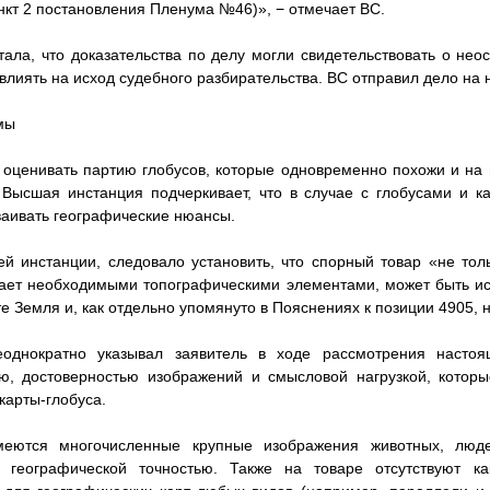
нкт 2 постановления Пленума №46)», − отмечает ВС.
ала, что доказательства по делу могли свидетельствовать о не
повлиять на исход судебного разбирательства. ВС отправил дело на
мы
оценивать партию глобусов, которые одновременно похожи и на 
Высшая инстанция подчеркивает, что в случае с глобусами и к
ваивать географические нюансы.
 инстанции, следовало установить, что спорный товар «не тол
дает необходимыми топографическими элементами, может быть ис
е Земля и, как отдельно упомянуто в Пояснениях к позиции 4905, 
еоднократно указывал заявитель в ходе рассмотрения настоя
ью, достоверностью изображений и смысловой нагрузкой, котор
карты-глобуса.
еются многочисленные крупные изображения животных, люде
 географической точностью. Также на товаре отсутствуют ка