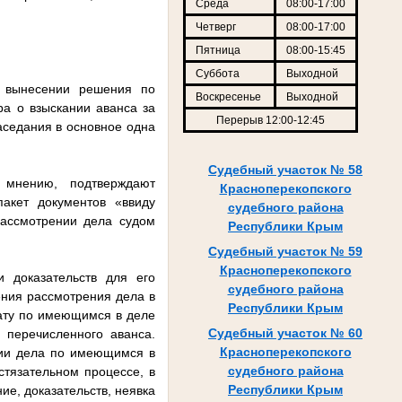
Среда
08:00-17:00
Четверг
08:00-17:00
Пятница
08:00-15:45
Суббота
Выходной
и вынесении решения по
Воскресенье
Выходной
а о взыскании аванса за
Перерыв 12:00-12:45
аседания в основное одна
Судебный участок № 58
 мнению, подтверждают
Красноперекопского
пакет документов «ввиду
судебного района
рассмотрении дела судом
Республики Крым
Судебный участок № 59
Красноперекопского
и доказательств для его
судебного района
ения рассмотрения дела в
Республики Крым
дату по имеющимся в деле
Судебный участок № 60
 перечисленного аванса.
Красноперекопского
нии дела по имеющимся в
судебного района
стязательном процессе, в
Республики Крым
е, доказательств, неявка