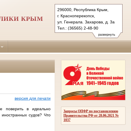
296000, Республика Крым,
г. Красноперекопск,
БЛИКИ КРЫМ
ул. Генерала. Захарова, д. 3а
Тел.: (36565) 2-48-90
krasnoperekopskiy.krm@sudrf.ru
развернуть
версия для печати
не поверить в идеально
Запросы ОПФР по постановлению
 иностранных судов? Что
Правительства РФ от 28.06.2021 №
1037