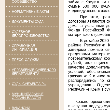
СООБЩЕСТВО
займа с Кредитным п
сумме 500 000 рубл
индивидуального жило
НОРМАТИВНЫЕ АКТЫ
При этом, гра
договоры являются ф
ДОКУМЕНТЫ СУДА
дома, а указанные д
Фонда Российской Ф
СУДЕБНОЕ
материнского (семейно
ДЕЛОПРОИЗВОДСТВО
В декабре 2020
районе Республики 
СПРАВОЧНАЯ
заведомо ложные св
ИНФОРМАЦИЯ
средствами материнс
потребительскому ко
ПРЕСС-СЛУЖБА
рублей, являющиеся
качестве дополнител
УПРАВЛЕНИЕ СУДЕБНОГО
условий, обеспечив
ДЕПАРТАМЕНТА
гражданка К. и иное 
распорядились по с
СУДЫ СУБЪЕКТА РФ
учреждению – Отделе
Республике Крым в су
МУНИЦИПАЛЬНЫЕ
ОРГАНЫ ВЛАСТИ
Красноперекопск
выслушав подсудимую
ВАКАНСИИ