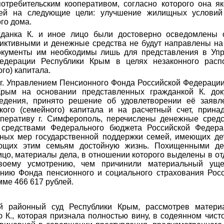
отребительским кооперативом, согласно которого она я
ей на следующие цели: улучшение жилищных условий 
го дома.
жданка К. и иное лицо были достоверно осведомлены 
иктивными и денежные средства не будут направлены на 
окументы им необходимы лишь для представления в Уп
едерации Республики Крым в целях незаконного расп
го) капитала.
 г. Управлением Пенсионного Фонда Российской Федераци
Крым на основании представленных гражданкой К. док
едения, принято решение об удовлетворении её заявл
кого (семейного) капитала и на расчетный счет, при
оперативу г. Симферополь
, перечислены денежные сред
 средствами Федерального бюджета Российской Федер
ьных мер государственной поддержки семей, имеющих дет
ающих этим семьям достойную жизнь. Похищенными д
лицо, материалы дела, в отношении которого выделены в от
воему усмотрению, чем причинили материальный уще
нию Фонда пенсионного и социального страхования Рос
мме 466 617 рублей.
ий районный суд Республики Крым, рассмотрев материа
 К., которая
признала полностью вину, в содеянном чист