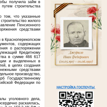
кобы получила займ в
путем строительства
о том, что указанные
строительство жилого
равление Пенсионного
оряжения средствами
и в Красноперекопском
ументов, содержащих
ения о распоряжении
надлежащий
Кредитному
ства в сумме 466 617
ации и выделенных в
ей, в целях создания
енежными средствами
дельное производство,
рб Государственному
сийской Федерации по
НАСТРОЙКА ГОСПОЧТЫ
лы уголовного дела,
осердечно раскаялась,