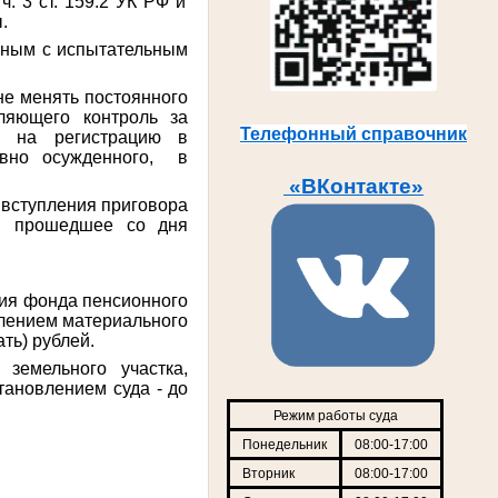
. 3 ст. 159.2 УК РФ и
.
овным с испытательным
 не менять постоянного
ляющего контроль за
Телефонный справочник
я на регистрацию в
овно осужденного, в
«ВКонтакте»
а вступления приговора
я, прошедшее со дня
ния фонда пенсионного
плением материального
ть) рублей.
земельного участка,
тановлением суда - до
Режим работы суда
Понедельник
08:00-17:00
Вторник
08:00-17:00