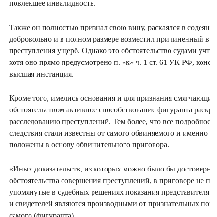
повлекшее инвалидность.
Также он полностью признал свою вину, раскаялся в содеянн
добровольно и в полном размере возместил причиненный в ре
преступления ущерб. Однако это обстоятельство судами учтен
хотя оно прямо предусмотрено п. «к» ч. 1 ст. 61 УК РФ, конст
высшая инстанция.
Кроме того, имелись основания и для признания смягчающим
обстоятельством активное способствование фигуранта раскр
расследованию преступлений. Тем более, что все подробност
следствия стали известны от самого обвиняемого и именно ег
положены в основу обвинительного приговора.
«Иных доказательств, из которых можно было бы достоверно
обстоятельства совершения преступлений, в приговоре не при
упомянутые в судебных решениях показания представителя 
и свидетелей являются производными от признательных пок
самого (фигуранта).