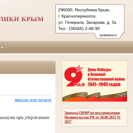
296000, Республика Крым,
г. Красноперекопск,
БЛИКИ КРЫМ
ул. Генерала. Захарова, д. 3а
Тел.: (36565) 2-48-90
krasnoperekopskiy.krm@sudrf.ru
развернуть
версия для печати
Запросы ОПФР по постановлению
инимума при удержаниях
Правительства РФ от 28.06.2021 №
1037