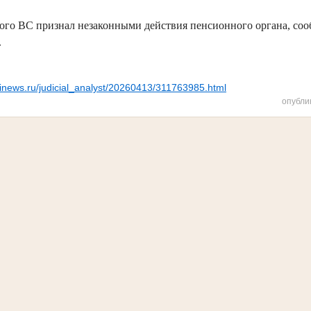
ого ВС признал незаконными действия пенсионного органа, со
.
sinews.ru/judicial_analyst/20260413/311763985.html
опубли