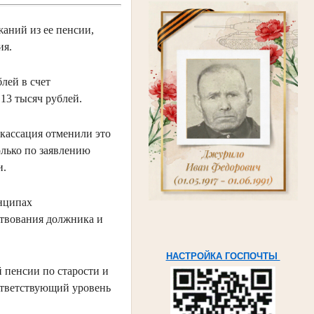
жаний из ее пенсии,
ния.
блей в счет
 13 тысяч рублей.
кассация отменили это
олько по заявлению
ми.
инципах
ствования должника и
НАСТРОЙКА ГОСПОЧТЫ
 пенсии по старости и
оответствующий уровень