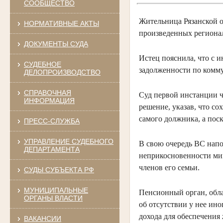
СООБЩЕСТВО
Жительница Рязанской о
НОРМАТИВНЫЕ АКТЫ
произведенных региона
ДОКУМЕНТЫ СУДА
Истец пояснила, что с и
СУДЕБНОЕ
задолженности по комму
ДЕЛОПРОИЗВОДСТВО
СПРАВОЧНАЯ
Суд первой инстанции ч
ИНФОРМАЦИЯ
решение, указав, что с
самого должника, а пос
ПРЕСС-СЛУЖБА
УПРАВЛЕНИЕ СУДЕБНОГО
В свою очередь ВС напо
ДЕПАРТАМЕНТА
неприкосновенности ми
членов его семьи.
СУДЫ СУБЪЕКТА РФ
МУНИЦИПАЛЬНЫЕ
Пенсионный орган, обла
ОРГАНЫ ВЛАСТИ
об отсутствии у нее ин
дохода для обеспечения
ВАКАНСИИ