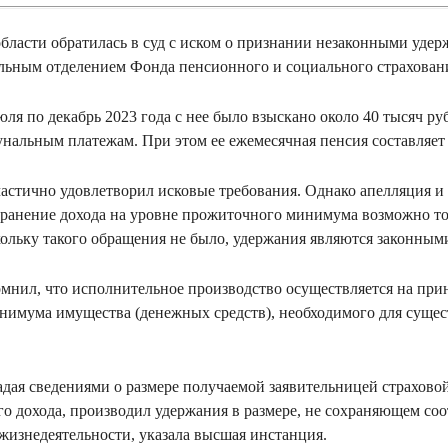
бласти обратилась в суд с иском о признании незаконными удер
льным отделением Фонда пенсионного и социального страхова
юля по декабрь 2023 года с нее было взыскано около 40 тысяч ру
нальным платежам. При этом ее ежемесячная пенсия составляет
астично удовлетворил исковые требования. Однако апелляция и 
охранение дохода на уровне прожиточного минимума возможно т
кольку такого обращения не было, удержания являются законны
мнил, что исполнительное производство осуществляется на пр
нимума имущества (денежных средств), необходимого для суще
дая сведениями о размере получаемой заявительницей страховой
ого дохода, производил удержания в размере, не сохраняющем с
 жизнедеятельности, указала высшая инстанция.