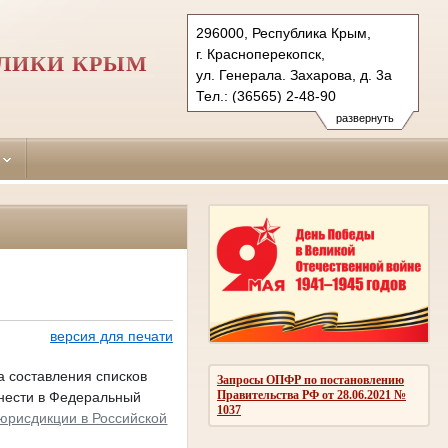
296000, Республика Крым,
г. Красноперекопск,
БЛИКИ КРЫМ
ул. Генерала. Захарова, д. 3а
Тел.: (36565) 2-48-90
krasnoperekopskiy.krm@sudrf.ru
развернуть
версия для печати
а составления списков
Запросы ОПФР по постановлению
Правительства РФ от 28.06.2021 №
нести в Федеральный
1037
юрисдикции в Российской