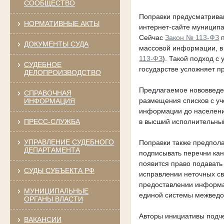
СООБЩЕСТВО
Поправки предусматрива
НОРМАТИВНЫЕ АКТЫ
интернет-сайте муниципа
Сейчас
Закон № 113-ФЗ
п
ДОКУМЕНТЫ СУДА
массовой информации, в 
113-ФЗ
). Такой подход с
СУДЕБНОЕ
государстве усложняет п
ДЕЛОПРОИЗВОДСТВО
Предлагаемое нововведе
СПРАВОЧНАЯ
размещения списков с у
ИНФОРМАЦИЯ
информации до населения
в высший исполнительный
ПРЕСС-СЛУЖБА
УПРАВЛЕНИЕ СУДЕБНОГО
Поправки также предпола
ДЕПАРТАМЕНТА
подписывать перечни ка
появится право подавать
СУДЫ СУБЪЕКТА РФ
исправлении неточных св
предоставлении информа
МУНИЦИПАЛЬНЫЕ
единой системы межведо
ОРГАНЫ ВЛАСТИ
Авторы инициативы подч
ВАКАНСИИ