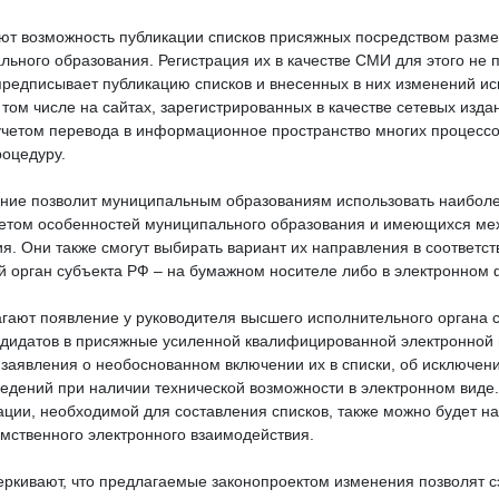
ют возможность публикации списков присяжных посредством раз
льного образования. Регистрация их в качестве СМИ для этого не 
редписывает публикацию списков и внесенных в них изменений ис
том числе на сайтах, зарегистрированных в качестве сетевых изда
 учетом перевода в информационное пространство многих процессо
роцедуру.
ние позволит муниципальным образованиям использовать наибол
четом особенностей муниципального образования и имеющихся ме
. Они также смогут выбирать вариант их направления в соответс
 орган субъекта РФ – на бумажном носителе либо в электронном
гают появление у руководителя высшего исполнительного органа 
ндидатов в присяжные усиленной квалифицированной электронной 
 заявления о необоснованном включении их в списки, об исключени
едений при наличии технической возможности в электронном виде
ции, необходимой для составления списков, также можно будет н
мственного электронного взаимодействия.
еркивают, что предлагаемые законопроектом изменения позволят 