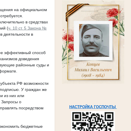
мещения на официальном
потребуется.
ключительно в средствах
ний (
ч. 10 ст. 5 Закона №
в деятельности в
ее эффективный способ
ханизмов доведения
твующие районные суды и
 формате.
субъекта РФ возможности
подписью. У граждан же
и из них или
. Запросы о
НАСТРОЙКА ГОСПОЧТЫ
аправлять посредством
сэкономить бюджетные