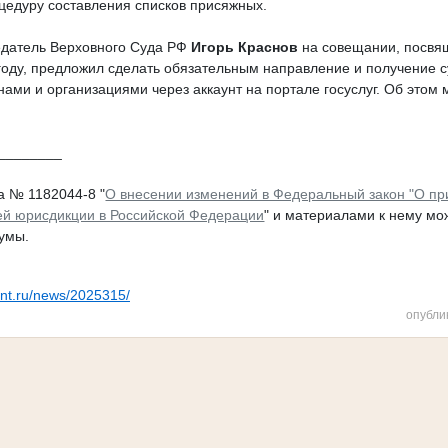
оцедуру составления списков присяжных.
датель Верховного Суда РФ
Игорь
Краснов
на совещании, посвя
 году, предложил сделать обязательным направление и получение 
ами и организациями через аккаунт на портале госуслуг. Об этом 
________
а № 1182044-8 "
О внесении изменений в Федеральный закон "О пр
й юрисдикции в Российской Федерации
" и материалами к нему мо
умы.
ant.ru/news/2025315/
опубли