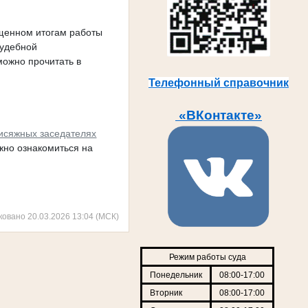
щенном итогам работы
судебной
можно прочитать в
Телефонный справочник
«ВКонтакте»
исяжных заседателях
жно ознакомиться на
ковано 20.03.2026 13:04 (МСК)
Режим работы суда
Понедельник
08:00-17:00
Вторник
08:00-17:00