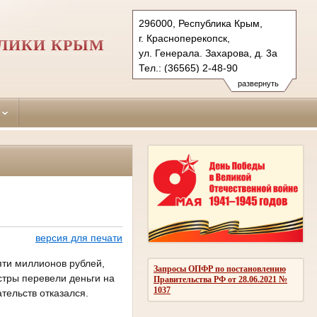
296000, Республика Крым,
г. Красноперекопск,
БЛИКИ КРЫМ
ул. Генерала. Захарова, д. 3а
Тел.: (36565) 2-48-90
krasnoperekopskiy.krm@sudrf.ru
развернуть
версия для печати
яти миллионов рублей,
Запросы ОПФР по постановлению
стры перевели деньги на
Правительства РФ от 28.06.2021 №
1037
тельств отказался.