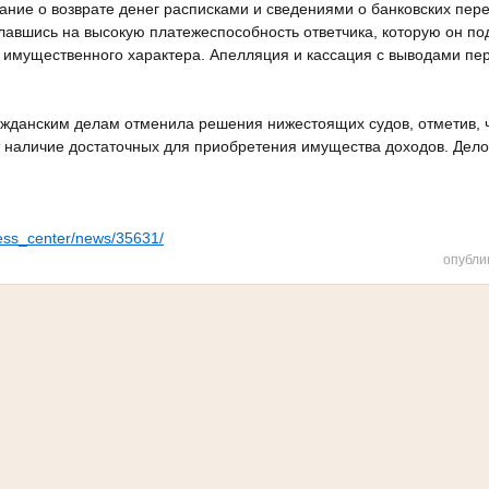
ние о возврате денег расписками и сведениями о банковских пере
лавшись на высокую платежеспособность ответчика, которую он по
х имущественного характера. Апелляция и кассация с выводами пе
ажданским делам отменила решения нижестоящих судов, отметив, 
т наличие достаточных для приобретения имущества доходов. Дело
press_center/news/35631/
опубли