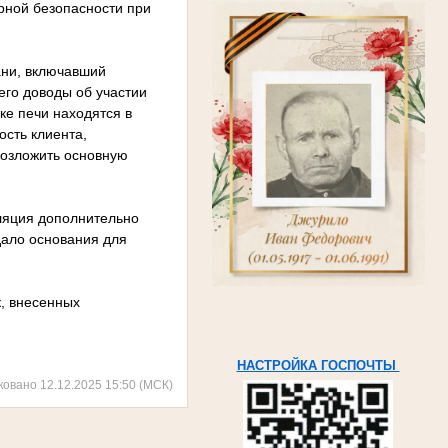
рной безопасности при
ани, включавший
его доводы об участии
ке печи находятся в
сть клиента,
возложить основную
лляция дополнительно
 дало основания для
к, внесенных
НАСТРОЙКА ГОСПОЧТЫ
ковано 12.12.2025 15:50 (МСК)