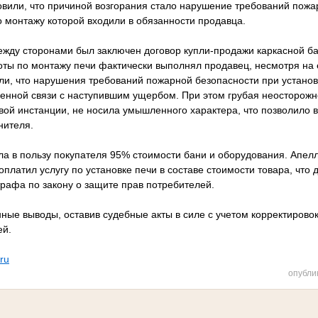
вили, что причиной возгорания стало нарушение требований пожа
о монтажу которой входили в обязанности продавца.
между сторонами был заключен договор купли-продажи каркасной б
оты по монтажу печи фактически выполнял продавец, несмотря на 
ли, что нарушения требований пожарной безопасности при установ
енной связи с наступившим ущербом. При этом грубая неосторожно
вой инстанции, не носила умышленного характера, что позволило 
нителя.
ла в пользу покупателя 95% стоимости бани и оборудования. Апе
 оплатил услугу по установке печи в составе стоимости товара, что
трафа по закону о защите прав потребителей.
ные выводы, оставив судебные акты в силе с учетом корректирово
ей.
.ru
опубли