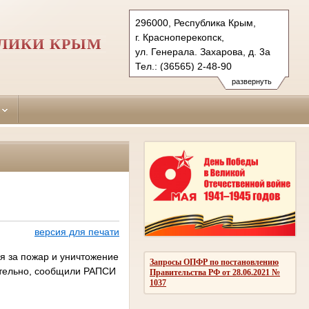
296000, Республика Крым,
г. Красноперекопск,
БЛИКИ КРЫМ
ул. Генерала. Захарова, д. 3а
Тел.: (36565) 2-48-90
krasnoperekopskiy.krm@sudrf.ru
развернуть
версия для печати
я за пожар и уничтожение
Запросы ОПФР по постановлению
ятельно, сообщили РАПСИ
Правительства РФ от 28.06.2021 №
1037