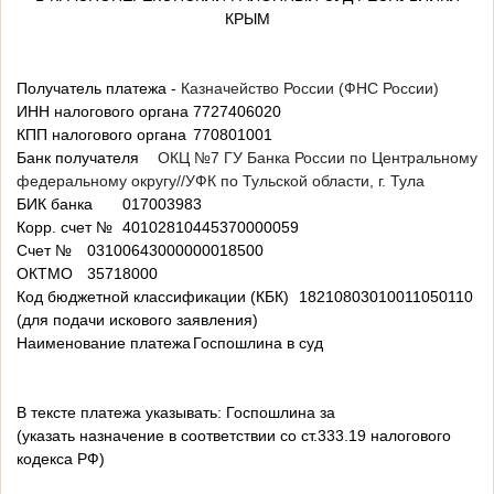
КРЫМ
Получатель платежа -
Казначейство России (ФНС России)
ИНН налогового органа
7727406020
КПП налогового органа
770801001
Банк получателя
ОКЦ №7 ГУ Банка России по Центральному
федеральному округу//УФК по Тульской области, г. Тула
БИК банка
017003983
Корр. счет №
40102810445370000059
Счет №
03100643000000018500
ОКТМО
35718000
Код бюджетной классификации (КБК)
18210803010011050110
(для подачи искового заявления)
Наименование платежа
Госпошлина в суд
В тексте платежа указывать: Госпошлина за
(указать назначение в соответствии со ст.333.19 налогового
кодекса РФ)